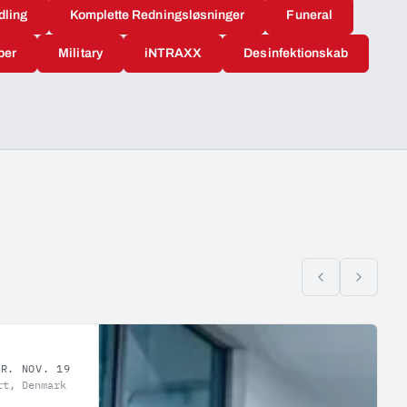
dling
Komplette Redningsløsninger
Funeral
ber
Military
iNTRAXX
Desinfektionskab
OR. NOV. 19
rt, Denmark