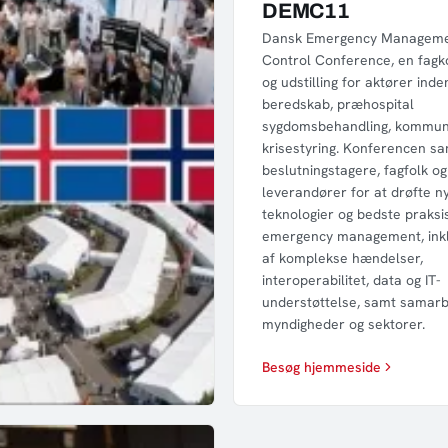
DEMC11
Dansk Emergency Manageme
Control Conference, en fag
og udstilling for aktører inde
beredskab, præhospital
sygdomsbehandling, kommuni
krisestyring. Konferencen s
beslutningstagere, fagfolk og
leverandører for at drøfte n
teknologier og bedste praksi
emergency management, inklu
af komplekse hændelser,
interoperabilitet, data og IT-
understøttelse, samt samar
myndigheder og sektorer.
Besøg hjemmeside