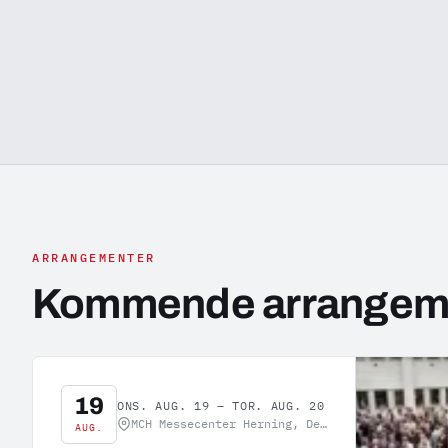
ARRANGEMENTER
Kommende arrangemen
Besøg hjemmeside: DALO Industry Days
19
ONS. AUG. 19 – TOR. AUG. 20
MCH Messecenter Herning, Denmark
AUG.