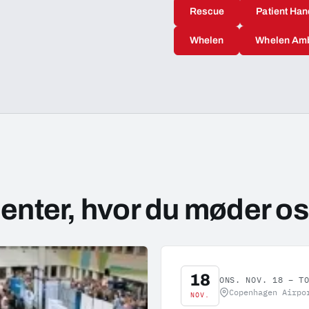
Rescue
Patient Han
Whelen
Whelen Am
ter, hvor du møder os
Besøg hjemmeside: DEMC11
18
ONS. NOV. 18 – T
Copenhagen Airpo
NOV.