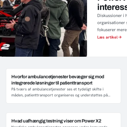
interes
Diskussioner i 
organisationer 
fokuserer mere p
Læs artikel
Hvorfor ambulancetjenester bevæger sig mod
integrerede løsninger til patienttransport
På tværs af ambulancetjenester ses et tydeligt skifte i
måden, patienttransport organiseres og understøttes på...
Hvad uafhængig testning viser om Power X2