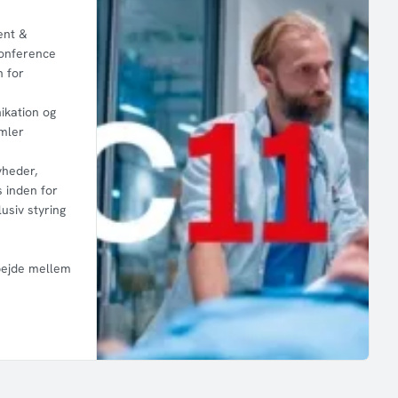
nt &
konference
n for
kation og
amler
yheder,
s inden for
siv styring
bejde mellem