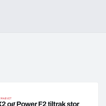
EMHÆVET
2 og Power F2 tiltrak stor