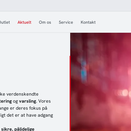
utlet
Aktuelt
Om os
Service
Kontakt
ække verdenskendte
tering
og
varsling
. Vores
mange er deres fokus på
gtigt det er at have adgang
r
sikre, pålidelige