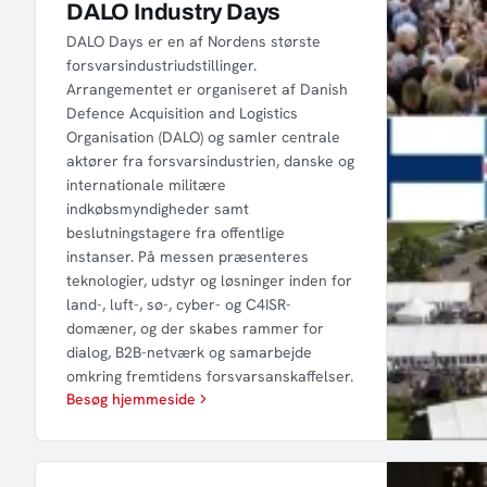
DALO Industry Days
DALO Days er en af Nordens største
forsvarsindustriudstillinger.
Arrangementet er organiseret af Danish
Defence Acquisition and Logistics
Organisation (DALO) og samler centrale
aktører fra forsvarsindustrien, danske og
internationale militære
indkøbsmyndigheder samt
beslutningstagere fra offentlige
instanser. På messen præsenteres
teknologier, udstyr og løsninger inden for
land-, luft-, sø-, cyber- og C4ISR-
domæner, og der skabes rammer for
dialog, B2B-netværk og samarbejde
omkring fremtidens forsvarsanskaffelser.
Besøg hjemmeside
Besøg hjemmeside: Danske Beredskaber Årsmøde