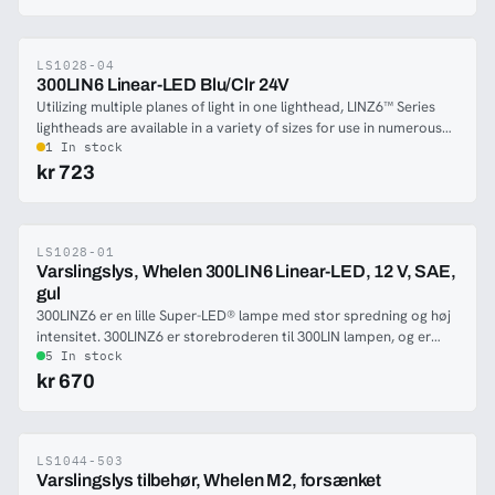
LS1028-04
-49%
300LIN6 Linear-LED Blu/Clr 24V
Utilizing multiple planes of light in one lighthead, LINZ6™ Series
lightheads are available in a variety of sizes for use in numerous
applications making them versatile and efficient.
1 In stock
kr 723
LS1028-01
-49%
Varslingslys, Whelen 300LIN6 Linear-LED, 12 V, SAE,
gul
300LINZ6 er en lille Super-LED® lampe med stor spredning og høj
intensitet. 300LINZ6 er storebroderen til 300LIN lampen, og er
med 6 dioder istedet for 3. Lampen er den kraftigste på markedet
5 In stock
i denne størrelse. Elektronikken til lampen er støbt i epoxy, for at
kr 670
kunne modstå temperatursvingninger, fugtighed og vibrationer.
Lampen har klart glas uafhængigt af varslingsfarven. Lampens lille
størrelse, og det tilgængelige tillægsudstyr, giver utallige
monteringsmuligheder på køretøjet. 300LINZ6 er det rigtige valg
LS1044-503
-47%
Varslingslys tilbehør, Whelen M2, forsænket
for dem, som ønsker bedst mulige effekt.