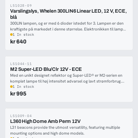
LS1028-09
-77%
Varslingslys, Whelen 300LIN6 Linear LED, 12 V, ECE,
blå
300LIN lampen, og er med 6 dioder istedet for 3. Lampen er den
kraftigste på markedet i denne størrelse. Elektronikken til lampen
er støbt i epoxy, for at kunne modstå temperatursvingninger,
1 In stock
fugtighed og vibrationer. Lampen har klart glas uafhængigt af
kr 640
varslingsfarven. Lampens lille størrelse, og det tilgængelige
tillægsudstyr, giver utallige monteringsmuligheder på køretøjet.
300LINZ6 er det rigtige valg for dem, som ønsker bedst mulige
effekt.
LS1044-11
-74%
M2 Super-LED Blu/Clr 12V - ECE
Med en unikt designet reflektor og Super-LED® er M2-serien en
komplet lampe til høj intensitet advarsel og lavt strømforbrug.
Standard M2 kan monteres lodret eller vandret.
1 In stock
kr 995
LS1009-04
-71%
L360 High Dome Amb Perm 12V
L31 beacons provide the utmost versatility, featuring multiple
mounting options and high dome models.