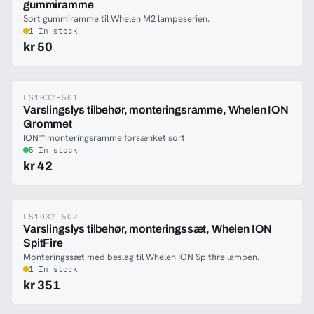
gummiramme
Sort gummiramme til Whelen M2 lampeserien.
1 In stock
kr 50
LS1037-501
-47%
Varslingslys tilbehør, monteringsramme, Whelen ION
Grommet
ION™ monteringsramme forsænket sort
5 In stock
kr 42
LS1037-502
-47%
Varslingslys tilbehør, monteringssæt, Whelen ION
SpitFire
Monteringssæt med beslag til Whelen ION Spitfire lampen.
1 In stock
kr 351