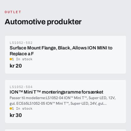
OUTLET
Automotive produkter
LS1052-502
-85%
Surface Mount Flange, Black, Allows ION MINI to
Replace a F
1 In stock
kr 20
LS1052-504
-83%
ION™ Mini T™ monteringsramme forsænket
Passer til modellerne:LS1052-04 ION™ Mini T™, Super-LED, 12V,
gul. ECE65LS1052-05 ION™ Mini T™, Super-LED, 24V, gul.
ECE65LS1052-06 ION™ Mini T™, Super-LED, 12V, blå.
1 In stock
ECE65LS1052-07 ION™ Mini T™, Super-LED, 24V, blå.
kr 30
ECE65LS1052-08 ION™ Mini T™, Super-LED, 12V, Rød.
ECE65LS1052-09 ION™ Mini T™, Super-LED, 24V, Rød. ECE65