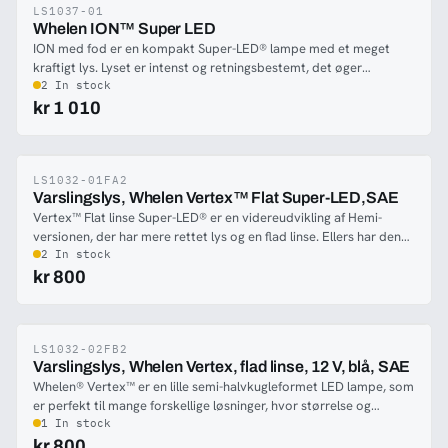
LS1037-01
-15%
Whelen ION™ Super LED
ION med fod er en kompakt Super-LED® lampe med et meget
kraftigt lys. Lyset er intenst og retningsbestemt, det øger
medtrafikanternes opmærksomhed på dit køretøj. ION er bygget
2 In stock
i kraftig Whelen kvalitet, og kan klare et hårdt miljø.Smal, bruger
kr 1 010
lidt strøm og leveres både med et smart beslag til lettere
montering i f.eks. grillen og med et hus til planmontering.
LS1032-01FA2
-10%
Varslingslys, Whelen Vertex™ Flat Super-LED,SAE
Vertex™ Flat linse Super-LED® er en videreudvikling af Hemi-
versionen, der har mere rettet lys og en flad linse. Ellers har denne
de samme egenskaber som sin søskende.
2 In stock
kr 800
LS1032-02FB2
-10%
Varslingslys, Whelen Vertex, flad linse, 12 V, blå, SAE
Whelen® Vertex™ er en lille semi-halvkugleformet LED lampe, som
er perfekt til mange forskellige løsninger, hvor størrelse og
intensitet er kritisk vigtigt. Vertex™ lampen har indbygget
1 In stock
strømforsyning på forsyningsledningen, hvilket gør den meget let
kr 800