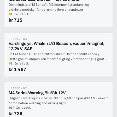
Gummipakningen på bagsiden af lampen forhindre kontakt
Den mindste af M Series™, M2 kommer i standard- og
mellem køretøjet og lampen. Enkel montering uden dybde, idet
vidvinkelmodeller for at rumme flere anvendelser
lampen sidder uden på køretøjet.
1 In stock
kr 715
LS1042-03
-50%
Varslingslys, Whelen L41 Beacon, vacuum/magnet,
12/24 V, SAE
På L41 Super-LED® er elektronikken til lampen støbt i epoxy.
Dette gør, at lampen kan modstå fugt og vibrationer rigtig godt.
L41 Super-LED® lyser lige så godt som Strobe lamper i samme
1 In stock
størrelse. Fordelen ved LED-teknologi er lavere strømforbrug og
kr 1 467
længere levetid.
LS1033-02
-50%
M4 Series Warning Blu/Clr 12V
Udgået vare. Førpris 2095 Kr. NU 1187,50 Kr. Spar 43% ! M Series™
combination warning and driving light.
17 In stock
kr 729