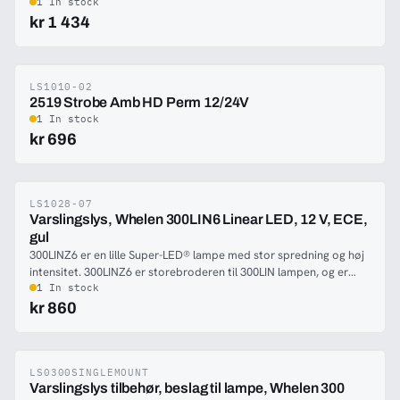
1 In stock
kr 1 434
LS1010-02
-69%
2519 Strobe Amb HD Perm 12/24V
1 In stock
kr 696
LS1028-07
-69%
Varslingslys, Whelen 300LIN6 Linear LED, 12 V, ECE,
gul
300LINZ6 er en lille Super-LED® lampe med stor spredning og høj
intensitet. 300LINZ6 er storebroderen til 300LIN lampen, og er
med 6 dioder istedet for 3. Lampen er den kraftigste på markedet
1 In stock
i denne størrelse. Elektronikken til lampen er støbt i epoxy, for at
kr 860
kunne modstå temperatursvingninger, fugtighed og vibrationer.
Lampen har klart glas uafhængigt af varslingsfarven. Lampens lille
størrelse, og det tilgængelige tillægsudstyr, giver utallige
monteringsmuligheder på køretøjet. 300LINZ6 er det rigtige valg
LS0300SINGLEMOUNT
-67%
Varslingslys tilbehør, beslag til lampe, Whelen 300
for dem, som ønsker bedst mulige effekt.