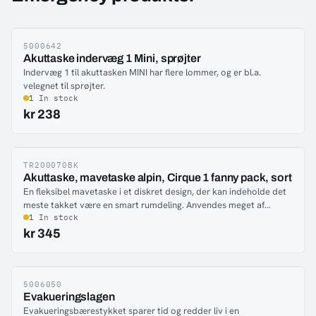
5000642
-70%
Akuttaske indervæg 1 Mini, sprøjter
Indervæg 1 til akuttasken MINI har flere lommer, og er bl.a.
velegnet til sprøjter.
1 In stock
kr 238
TR200070BK
-60%
Akuttaske, mavetaske alpin, Cirque 1 fanny pack, sort
En fleksibel mavetaske i et diskret design, der kan indeholde det
meste takket være en smart rumdeling. Anvendes meget af
skispatruljer og specialenheder. Leveres uden indhold men udstyr
1 In stock
kan tilkøbes. Tasken fås i to modeller.
kr 345
5006050
-58%
Evakueringslagen
Evakueringsbærestykket sparer tid og redder liv i en