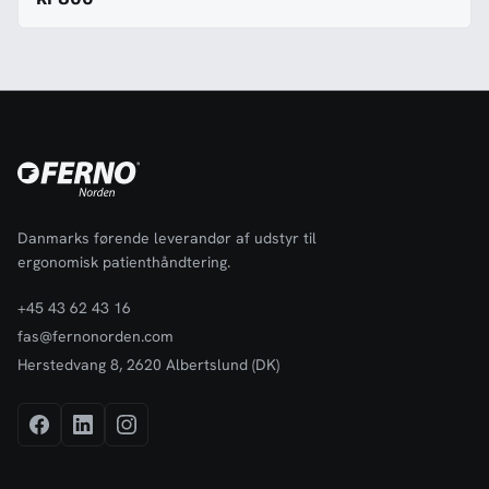
at montere. Lampen varsler meget tæt på 180 grader og er klart
en af markedets kraftigste og mest alsidige lygter. Lampen kan
monteres som indbygningslampe eller som påbygningslampe. Til
lampen findes en ramme, som skal bestilles, hvis man ønsker en
påbygningsløsning.
Danmarks førende leverandør af udstyr til
ergonomisk patienthåndtering.
+45 43 62 43 16
fas@fernonorden.com
Herstedvang 8, 2620 Albertslund (DK)