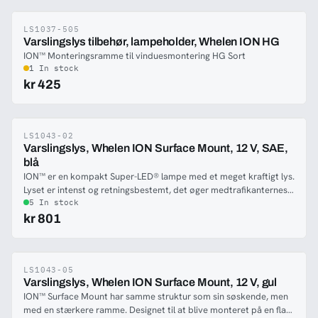
is capable of. CenCom Core™ and WeCanX™ compatible. Tree
short videos: Speed: 18 sek! Control: 18 sek! Precision: 18 sek!
LS1037-505
-27%
Varslingslys tilbehør, lampeholder, Whelen ION HG
ION™ Monteringsramme til vinduesmontering HG Sort
1 In stock
kr 425
LS1043-02
-27%
Varslingslys, Whelen ION Surface Mount, 12 V, SAE,
blå
ION™ er en kompakt Super-LED® lampe med et meget kraftigt lys.
Lyset er intenst og retningsbestemt, det øger medtrafikanternes
opmærksomhed på dit køretøj. ION™ er bygget i kraftig Whelen
5 In stock
kvalitet, og kan klare et hårdt miljø. Lampen er smal, bruger lidt
kr 801
strøm og leveres både med et smart beslag til lettere montering i
f.eks. grillen og med et hus til planmontering.
LS1043-05
-20%
Varslingslys, Whelen ION Surface Mount, 12 V, gul
ION™ Surface Mount har samme struktur som sin søskende, men
med en stærkere ramme. Designet til at blive monteret på en flad