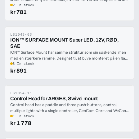
virke mere diskrete.
2 In stock
kr 781
LS1043-03
-41%
ION™ SURFACE MOUNT Super LED, 12V, RØD,
SAE
ION™ Surface Mount har samme struktur som sin søskende, men
med en stærkere ramme. Designet til at blive monteret på en flad
overflade og så holdbar som få. ION SM bringer seks Super med
3 In stock
sig-LED® og TIR-reflektor et retningsbestemt lys, der advarer al
kr 891
trafik foran.
LS1054-11
-40%
Control Head for ARGES, Swivel mount
Control head has a paddle and three push-buttons, control
multiple lights with a single controller, CenCom Core and WeCanX
compatible. Paddle rotates and tilts Arges for full control and
1 In stock
maintains a 1:1 relationship with the lighthead.Paddle will
kr 1 778
illuminate red when in control mode - will illuminate blue when
idle and in manual override mode, allowing the spotlight to be