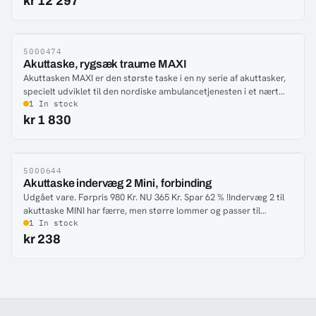
kr 12 297
redningsbårer.Derudover sikrer hjulkittet problemfri
manøvrering, ergonomisk patienthåndtering og optimal komfort
under redningsarbejde.
5000474
-28%
Akuttaske, rygsæk traume MAXI
Akuttasken MAXI er den største taske i en ny serie af akuttasker,
specielt udviklet til den nordiske ambulancetjenesten i et nært
samarbejde med brugerne. Tasken leveres uden indervægge og
1 In stock
moduler.
kr 1 830
5000644
-18%
Akuttaske indervæg 2 Mini, forbinding
Udgået vare. Førpris 980 Kr. NU 365 Kr. Spar 62 % !Indervæg 2 til
akuttaske MINI har færre, men større lommer og passer til
bandager og medicinsk udstyr.
1 In stock
kr 238