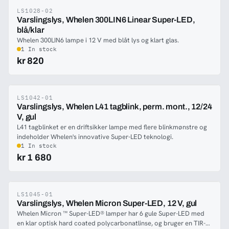
manually moved when standing outside the vehicle.Home button
moves Arges to the home position where it can be aerodynamic
LS1028-02
-38%
Varslingslys, Whelen 300LIN6 Linear Super-LED,
and inconspicuous.5 year warranty (2 years on motor)
blå/klar
Whelen 300LIN6 lampe i 12 V med blåt lys og klart glas.
1 In stock
kr 820
LS1042-01
-38%
Varslingslys, Whelen L41 tagblink, perm. mont., 12/24
V, gul
L41 tagblinket er en driftsikker lampe med flere blinkmønstre og
indeholder Whelen's innovative Super-LED teknologi.
1 In stock
kr 1 680
LS1045-01
-37%
Varslingslys, Whelen Micron Super-LED, 12 V, gul
Whelen Micron ™ Super-LED® lamper har 6 gule Super-LED med
en klar optisk hard coated polycarbonatlinse, og bruger en TIR-