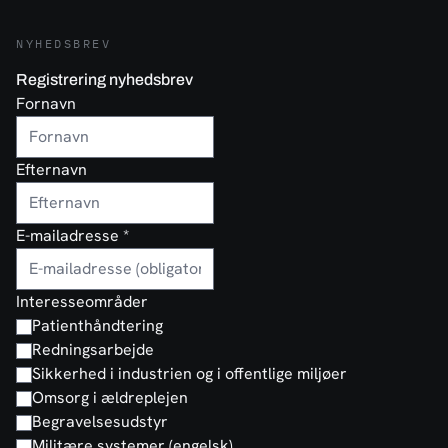
NYHEDSBREV
Registrering nyhedsbrev
Fornavn
Efternavn
E-mailadresse
*
Interesseområder
Patienthåndtering
Redningsarbejde
Sikkerhed i industrien og i offentlige miljøer
Omsorg i ældreplejen
Begravelsesudstyr
Militære systemer (engelsk)