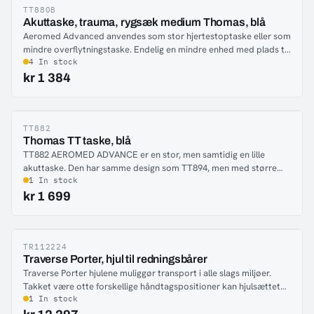
indholdet i nødsituationer.
TT880B
-45%
Akuttaske, trauma, rygsæk medium Thomas, blå
Aeromed Advanced anvendes som stor hjertestoptaske eller som
mindre overflytningstaske. Endelig en mindre enhed med plads til
IV, medicin og udstyr til luftvejshåndtering. Tasken har indvendige
4 In stock
lommer som er farvekodet og vindue for lettere oversigt over
kr 1 384
indholdet.
TT882
-44%
Thomas TT taske, blå
TT882 AEROMED ADVANCE er en stor, men samtidig en lille
akuttaske. Den har samme design som TT894, men med større
sidelommer og en ny indvendig taske til lægemidler.
1 In stock
kr 1 699
TR112224
-35%
Traverse Porter, hjul til redningsbårer
Traverse Porter hjulene muliggør transport i alle slags miljøer.
Takket være otte forskellige håndtagspositioner kan hjulsættet
nemt tilpasses terræn, redningsopgave og hældning. Det
1 In stock
universelle design gør Porter kompatibelt med alle vores