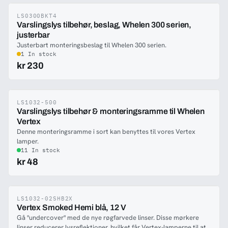
LS0300BKT4
-47%
Varslingslys tilbehør, beslag, Whelen 300 serien,
justerbar
Justerbart monteringsbeslag til Whelen 300 serien.
1 In stock
kr 230
LS1032-500
-44%
Varslingslys tilbehør & monteringsramme til Whelen
Vertex
Denne monteringsramme i sort kan benyttes til vores Vertex
lamper.
11 In stock
kr 48
LS1032-02SHB2X
-42%
Vertex Smoked Hemi blå, 12 V
Gå "undercover" med de nye røgfarvede linser. Disse mørkere
linser reducerer lysreflektioner, hvilket får Vertex-lamperne til at