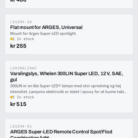
og det tilgængelige tillægsudstyr, giver utallige
monteringsmuligheder på køretøjet. 300LIN er lillebroderen til
300LIN6 og er perfekt til dem, som ønsker en økonomisk men
kraftig lampe.
LS1054-20
-29%
Flat mount for ARGES, Universal
Mount for Arges Super-LED spotlight.
2 In stock
kr 255
LS0300LINAC
-29%
Varslingslys, Whelen 300LIN Super LED, 12 V, SAE,
gul
300LIN er en lille Super-LED® lampe med stor spredning og høj
intensitet. Lampens elektronik er støbt i epoxy for at kunne takle
varierende temperaturer, fugtighed og vibrationer. Lampen har
1 In stock
klare linser uafhængigt af varslingsfarven. Lampens lille størrelse
kr 515
og det tilgængelige tillægsudstyr, giver utallige
monteringsmuligheder på køretøjet. 300LIN er lillebroderen til
300LIN6 og er perfekt til dem, som ønsker en økonomisk men
kraftig lampe.
LS1054-02
-28%
ARGES Super-LED Remote Control Spot/Flod
Combination light