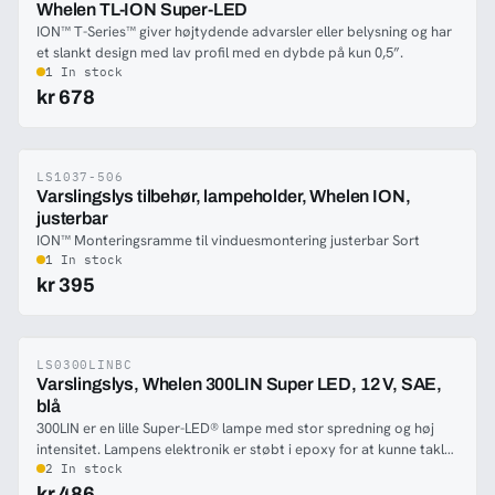
Whelen TL-ION Super-LED
som skal bestilles, hvis man ønsker en påbygningsløsning.
ION™ T-Series™ giver højtydende advarsler eller belysning og har
et slankt design med lav profil med en dybde på kun 0,5”.
1 In stock
kr 678
LS1037-506
-35%
Varslingslys tilbehør, lampeholder, Whelen ION,
justerbar
ION™ Monteringsramme til vinduesmontering justerbar Sort
1 In stock
kr 395
LS0300LINBC
-33%
Varslingslys, Whelen 300LIN Super LED, 12 V, SAE,
blå
300LIN er en lille Super-LED® lampe med stor spredning og høj
intensitet. Lampens elektronik er støbt i epoxy for at kunne takle
varierende temperaturer, fugtighed og vibrationer. Lampen har
2 In stock
klare linser uafhængigt af varslingsfarven. Lampens lille størrelse
kr 486