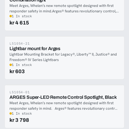
Meet Arges, Whelen’s new remote spotlight designed with first
responder safety in mind.Arges® features revolutionary control,
with 360° of continuous rotation and a 180° tilt range. Designed
1 In stock
from the ground up and packed with Whelen’s most innovative
kr 4 615
technology, Arges will make you rethink what a remote spotlight
is capable of.CenCom Core™ and WeCanX™ compatible.
LS1054-21
-28%
Lightbar mount for Arges
Lightbar Mounting Bracket for Legacy®, Liberty™ II, Justice® and
Freedom® IV Series Lightbars
1 In stock
kr 603
LS1054-01
-28%
ARGES Super-LED Remote Control Spotlight, Black
Meet Arges, Whelen’s new remote spotlight designed with first
responder safety in mind. Arges® features revolutionary control,
with 360° of continuous rotation and a 180° tilt range. Designed
1 In stock
from the ground up and packed with Whelen’s most innovative
kr 3 798
technology, Arges will make you rethink what a remote spotlight