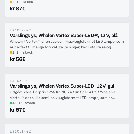
reflektor for maksimal effekt.
1 In stock
kr 870
LS1032-02
-37%
Varslingslys, Whelen Vertex Super-LED®, 12 V, blå
Whelen® Vertex™ er en lille semi-halvkugleformet LED lampe, som
er perfekt til mange forskellige løsninger, hvor størrelse og
intensitet er kritisk vigtigt. Vertex™ lampen har indbygget
2 In stock
strømforsyning på forsyningsledningen, hvilket gør den meget let
kr 566
at montere. Lampen varsler meget tæt på 180 grader og er klart
en af markedets kraftigste og mest alsidige lygter. Lampen kan
monteres som indbygningslampe eller som påbygningslampe. Til
lampen findes en ramme, som skal bestilles, hvis man ønsker en
LS1032-01
-36%
Varslingslys, Whelen Vertex Super-LED, 12 V, gul
påbygningsløsning.
Udgået vare. Førpris 1265 Kr. NU 743 Kr. Spar 41 % ! Whelen®
Vertex™ er en lille semi-halvkugleformet LED lampe, som er
perfekt til mange forskellige løsninger, hvor størrelse og intensitet
33 In stock
er kritisk vigtigt. Vertex™ lampen har indbygget strømforsyning
kr 570
på forsyningsledningen, hvilket gør den meget let at montere.
Lampen varsler meget tæt på 180 grader og er klart en af
markedets kraftigste og mest alsidige. Lampen kan monteres som
indbygnings- eller påbygningslampe. Til lampen findes en ramme,
LS1051-02
-36%