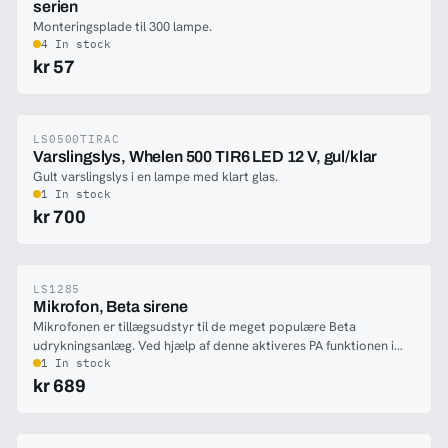
serien
Monteringsplade til 300 lampe.
4 In stock
kr 57
LS0500TIRAC
-66%
Varslingslys, Whelen 500 TIR6 LED 12 V, gul/klar
Gult varslingslys i en lampe med klart glas.
1 In stock
kr 700
LS1285
-57%
Mikrofon, Beta sirene
Mikrofonen er tillægsudstyr til de meget populære Beta
udrykningsanlæg. Ved hjælp af denne aktiveres PA funktionen i
Beta anlægene
1 In stock
kr 689