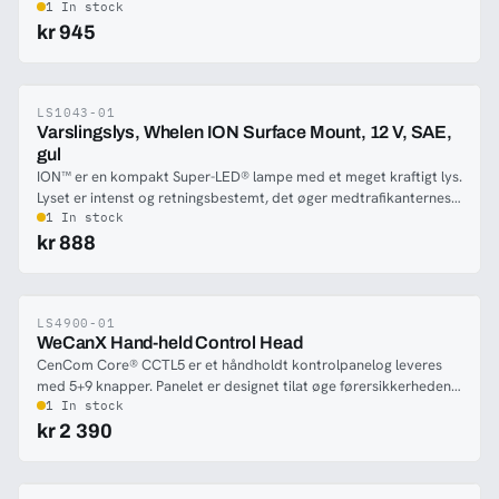
overflade og så holdbar som få. ION SM bringer seks Super med
1 In stock
sig-LED® og TIR-reflektor et retningsbestemt lys, der advarer al
kr 945
trafik foran.
LS1043-01
-19%
Varslingslys, Whelen ION Surface Mount, 12 V, SAE,
gul
ION™ er en kompakt Super-LED® lampe med et meget kraftigt lys.
Lyset er intenst og retningsbestemt, det øger medtrafikanternes
opmærksomhed på dit køretøj. ION™ er bygget i kraftig Whelen
1 In stock
kvalitet, og kan klare et hårdt miljø. Smal, bruger lidt strøm og
kr 888
leveres både med et smart beslag til lettere montering i f.eks.
grillen og med et hus til planmontering.
LS4900-01
-18%
WeCanX Hand-held Control Head
CenCom Core® CCTL5 er et håndholdt kontrolpanelog leveres
med 5+9 knapper. Panelet er designet tilat øge førersikkerheden
under kørslen, og giver dig enklar og fuld kontrol under opkald.
1 In stock
Dette panelgiver dig alle muligheder i Core og WeCanX.For
kr 2 390
eksempel Vehicle-2-Vehicle, V2V Sync.