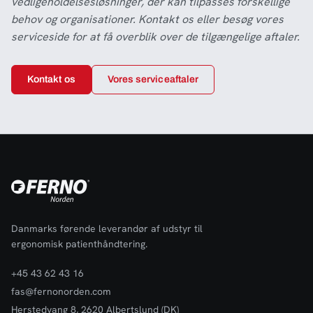
vedligeholdelsesløsninger, der kan tilpasses forskellige
behov og organisationer. Kontakt os eller besøg vores
serviceside for at få overblik over de tilgængelige aftaler.
Kontakt os
Vores serviceaftaler
Danmarks førende leverandør af udstyr til
ergonomisk patienthåndtering.
+45 43 62 43 16
fas@fernonorden.com
Herstedvang 8, 2620 Albertslund (DK)