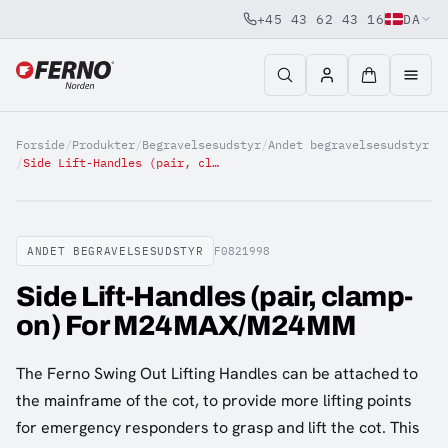
+45 43 62 43 16
DA
Jump to content
Forside
/
Produkter
/
Begravelsesudstyr
/
Andet begravelsesudstyr
/
Side Lift-Handles (pair, clamp-on) For M24MAX/M24MM
ANDET BEGRAVELSESUDSTYR
F0821998
Side Lift-Handles (pair, clamp-
on) For M24MAX/M24MM
The Ferno Swing Out Lifting Handles can be attached to
the mainframe of the cot, to provide more lifting points
for emergency responders to grasp and lift the cot. This