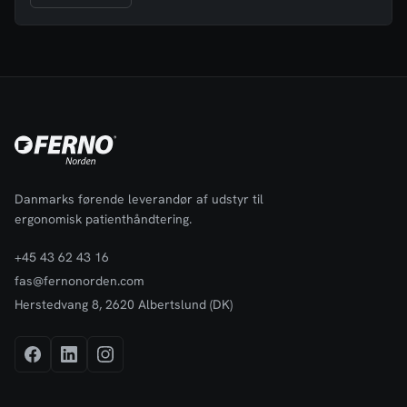
belastningskapacitet, reduceret fysisk belastning og pålidelig
kontrol gennem hele håndteringsprocessen.Med en
klasseførende kapacitet på op til 454 kg er M24MM udviklet til
situationer, hvor standard mortuariumsvogne ikke er
tilstrækkelige. Den muliggør mere sikker håndtering med færre
operatører, samtidig med at den sikrer jævn manøvredygtighed,
selv i krævende miljøer. Den forstærkede konstruktion,
optimerede geometri og ergonomiske håndtering gør den til en
klar videreudvikling af traditionelle mortuariumsvogne.Vigtige
opgraderinger sammenlignet med standard M24:Øget kapacitet
(182 kg → 454 kg) til bariatriske tilfældeForstærket ramme for
Danmarks førende leverandør af udstyr til
stabilitet ved høj belastningBredere platform for bedre
ergonomisk patienthåndtering.
vægtfordeling og kontrolHøjere arbejdshøjde for forbedret
ergonomi og reduceret belastningStørre hjul for mere jævn
+45 43 62 43 16
transport og bedre manøvredygtighed
fas@fernonorden.com
Herstedvang 8, 2620 Albertslund (DK)