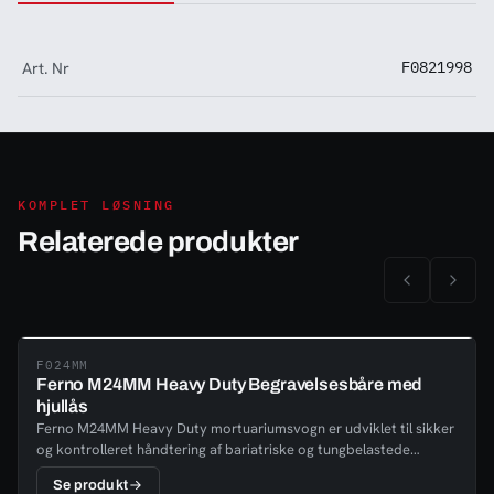
Art. Nr
F0821998
KOMPLET LØSNING
Relaterede produkter
F024MM
Ferno M24MM Heavy Duty Begravelsesbåre med
hjullås
Ferno M24MM Heavy Duty mortuariumsvogn er udviklet til sikker
og kontrolleret håndtering af bariatriske og tungbelastede
tilfælde. Den er designet med de samme performancebaserede
Se produkt
principper som moderne ambulancebårer og leverer høj