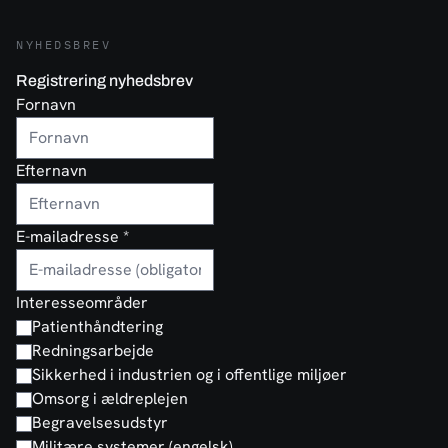
NYHEDSBREV
Registrering nyhedsbrev
Fornavn
Efternavn
E-mailadresse
*
Interesseområder
Patienthåndtering
Redningsarbejde
Sikkerhed i industrien og i offentlige miljøer
Omsorg i ældreplejen
Begravelsesudstyr
Militære systemer (engelsk)