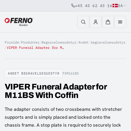
+45 43 62 43 16
DA
Jump to content
Forside
/
Produkter
/
Begravelsesudstyr
/
Andet begravelsesudstyr
/
VIPER Funeral Adapter for M11BS With Coffin
ANDET BEGRAVELSESUDSTYR
F0M161BS
VIPER Funeral Adapter for
M11BS With Coffin
The adapter consists of two crossbeams with stretcher
supports and is simply placed and locked onto the
chassis frame. A stop plate is required to securely lock