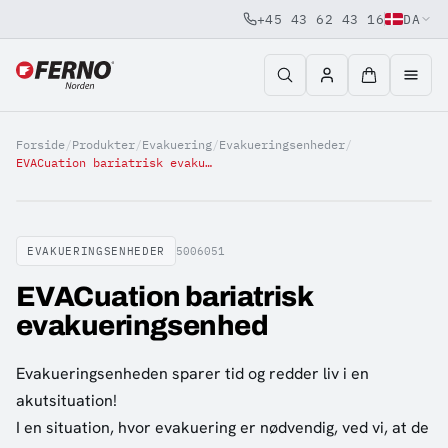
+45 43 62 43 16
DA
Jump to content
Forside
/
Produkter
/
Evakuering
/
Evakueringsenheder
/
EVACuation bariatrisk evakueringsenhed
EVAKUERINGSENHEDER
5006051
EVACuation bariatrisk
evakueringsenhed
Evakueringsenheden sparer tid og redder liv i en
akutsituation!
I en situation, hvor evakuering er nødvendig, ved vi, at de