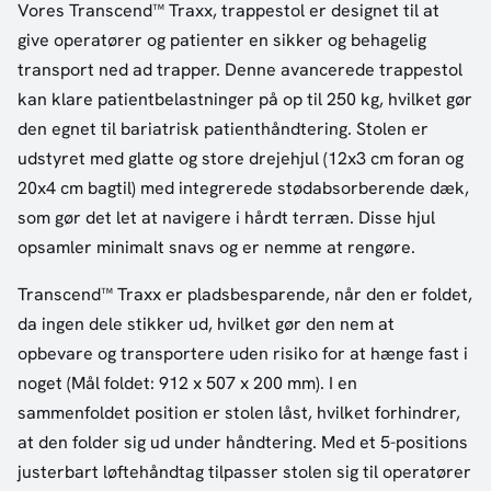
Vores Transcend™ Traxx, trappestol er designet til at
give operatører og patienter en sikker og behagelig
transport ned ad trapper. Denne avancerede trappestol
kan klare patientbelastninger på op til 250 kg, hvilket gør
den egnet til bariatrisk patienthåndtering. Stolen er
udstyret med glatte og store drejehjul (12x3 cm foran og
20x4 cm bagtil) med integrerede stødabsorberende dæk,
som gør det let at navigere i hårdt terræn. Disse hjul
opsamler minimalt snavs og er nemme at rengøre.
Transcend™ Traxx er pladsbesparende, når den er foldet,
da ingen dele stikker ud, hvilket gør den nem at
opbevare og transportere uden risiko for at hænge fast i
noget (Mål foldet: 912 x 507 x 200 mm). I en
sammenfoldet position er stolen låst, hvilket forhindrer,
at den folder sig ud under håndtering. Med et 5-positions
justerbart løftehåndtag tilpasser stolen sig til operatører