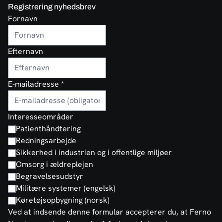
Registrering nyhedsbrev
Fornavn
Efternavn
E-mailadresse
*
Interesseområder
Patienthåndtering
Redningsarbejde
Sikkerhed i industrien og i offentlige miljøer
Omsorg i ældreplejen
Begravelsesudstyr
Militære systemer (engelsk)
Køretøjsopbygning (norsk)
Ved at indsende denne formular accepterer du, at Ferno