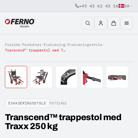
+45 43 62 43 16
DA
Jump to content
Forside
/
Produkter
/
Evakuering
/
Evakueringsstole
/
Transcend™ trappestol med Traxx 250 kg
EVAKUERINGSSTOLE
F0731402
Transcend™ trappestol med
Traxx 250 kg