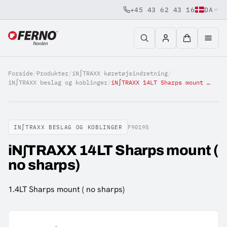
+45 43 62 43 16
DA
Jump to content
Forside
/
Produkter
/
iN∫TRAXX køretøjsindretning
/
iN∫TRAXX beslag og koblinger
/
iN∫TRAXX 14LT Sharps mount ( no sharps)
IN∫TRAXX BESLAG OG KOBLINGER
F90195
iN∫TRAXX 14LT Sharps mount (
no sharps)
1.4LT Sharps mount ( no sharps)