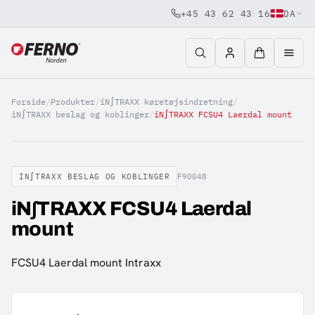
+45 43 62 43 16
DA
Jump to content
Forside
/
Produkter
/
iN∫TRAXX køretøjsindretning
/
iN∫TRAXX beslag og koblinger
/
iN∫TRAXX FCSU4 Laerdal mount
IN∫TRAXX BESLAG OG KOBLINGER
F90048
iN∫TRAXX FCSU4 Laerdal
mount
FCSU4 Laerdal mount Intraxx