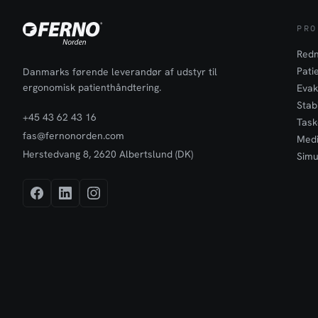
PRO
Redn
Pati
Danmarks førende leverandør af udstyr til
ergonomisk patienthåndtering.
Evak
Stabi
+45 43 62 43 16
Task
fas@fernonorden.com
Medi
Herstedvang 8, 2620 Albertslund (DK)
Simu