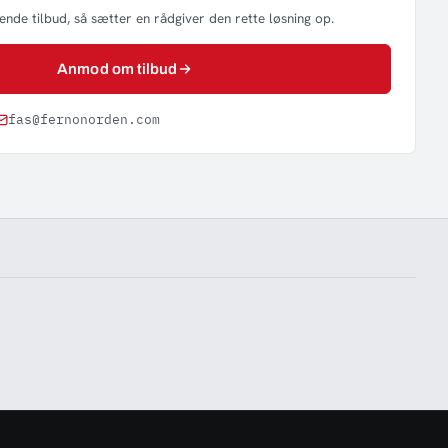
nde tilbud, så sætter en rådgiver den rette løsning op.
Anmod om tilbud
fas@fernonorden.com