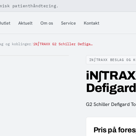
misk patienthåndtering.
utlet
Aktuelt
Om os
Service
Kontakt
ag og koblinger
/
iN∫TRAXX G2 Schiller Defigard Touch 7 Mount
IN∫TRAXX BESLAG OG K
iN∫TRAXX
Defigard
G2 Schiller Defigard T
Pris på fore