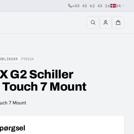
+45 43 62 43 16
DA
OBLINGER
F90224
 G2 Schiller
 Touch 7 Mount
ouch 7 Mount
spørgsel