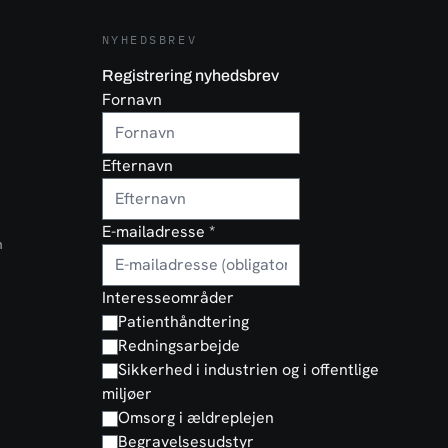
NYHEDSBREV
Registrering nyhedsbrev
Fornavn
Efternavn
E-mailadresse
*
n
Interesseområder
Patienthåndtering
Redningsarbejde
Sikkerhed i industrien og i offentlige
miljøer
Omsorg i ældreplejen
Begravelsesudstyr