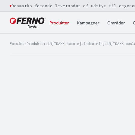
Danmarks førende leverandør af udstyr til ergono
Jump to content
Produkter
Kampagner
Områder
O
Forside
/
Produkter
/
iN∫TRAXX køretøjsindretning
/
iN∫TRAXX besl