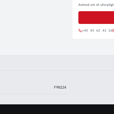
Anmod om et uforpligte
+45 43 62 43 16
F90224