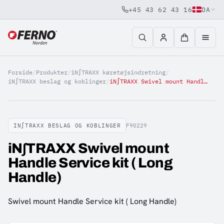
+45 43 62 43 16
DA
Jump to content
Forside
/
Produkter
/
iN∫TRAXX køretøjsindretning
/
iN∫TRAXX beslag og koblinger
/
iN∫TRAXX Swivel mount Handle Service kit ( Long Handle)
IN∫TRAXX BESLAG OG KOBLINGER
F90229
iN∫TRAXX Swivel mount
Handle Service kit ( Long
Handle)
Swivel mount Handle Service kit ( Long Handle)