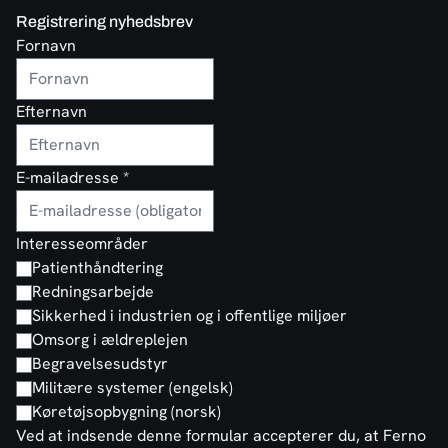
Registrering nyhedsbrev
Fornavn
Efternavn
E-mailadresse
*
Interesseområder
Patienthåndtering
Redningsarbejde
Sikkerhed i industrien og i offentlige miljøer
Omsorg i ældreplejen
Begravelsesudstyr
Militære systemer (engelsk)
Køretøjsopbygning (norsk)
Ved at indsende denne formular accepterer du, at Ferno