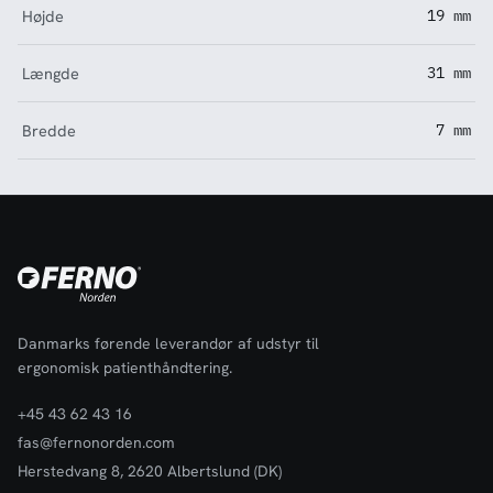
Højde
19 mm
Længde
31 mm
Bredde
7 mm
Danmarks førende leverandør af udstyr til
ergonomisk patienthåndtering.
+45 43 62 43 16
fas@fernonorden.com
Herstedvang 8, 2620 Albertslund (DK)