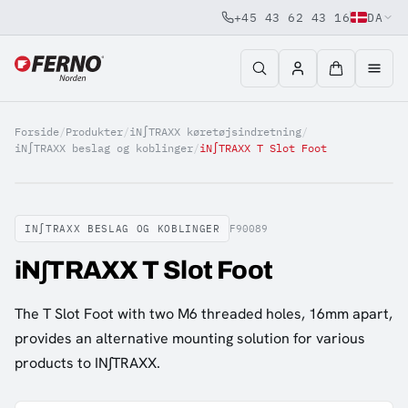
+45 43 62 43 16
DA
Jump to content
Forside
/
Produkter
/
iN∫TRAXX køretøjsindretning
/
iN∫TRAXX beslag og koblinger
/
iN∫TRAXX T Slot Foot
IN∫TRAXX BESLAG OG KOBLINGER
F90089
iN∫TRAXX T Slot Foot
The T Slot Foot with two M6 threaded holes, 16mm apart,
provides an alternative mounting solution for various
products to IN∫TRAXX.