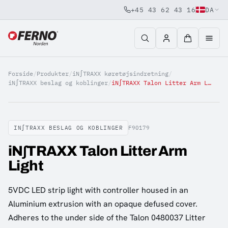
+45 43 62 43 16
DA
Jump to content
Forside
/
Produkter
/
iN∫TRAXX køretøjsindretning
/
iN∫TRAXX beslag og koblinger
/
iN∫TRAXX Talon Litter Arm Light
IN∫TRAXX BESLAG OG KOBLINGER
F90179
iN∫TRAXX Talon Litter Arm
Light
5VDC LED strip light with controller housed in an
Aluminium extrusion with an opaque defused cover.
Adheres to the under side of the Talon 0480037 Litter