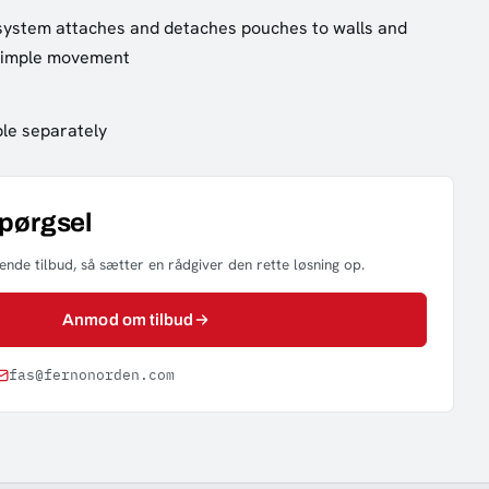
 system attaches and detaches pouches to walls and
simple movement
ble separately
spørgsel
nde tilbud, så sætter en rådgiver den rette løsning op.
Anmod om tilbud
fas@fernonorden.com