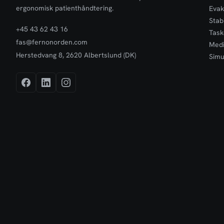
ergonomisk patienthåndtering.
Evak
Stabi
+45 43 62 43 16
Task
fas@fernonorden.com
Medi
Herstedvang 8, 2620 Albertslund (DK)
Simu