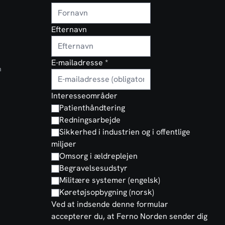
Efternavn
E-mailadresse
*
n
Interesseområder
Patienthåndtering
Redningsarbejde
Sikkerhed i industrien og i offentlige
miljøer
Omsorg i ældreplejen
Begravelsesudstyr
Militære systemer (engelsk)
Køretøjsopbygning (norsk)
Ved at indsende denne formular
accepterer du, at Ferno Norden sender dig