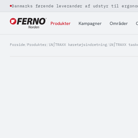
Danmarks førende leverandør af udstyr til ergono
Jump to content
Produkter
Kampagner
Områder
O
Forside
/
Produkter
/
iN∫TRAXX køretøjsindretning
/
iN∫TRAXX task