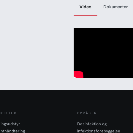
Video
Dokumenter
DUKTER
OMRÅDER
ingsudstyr
Desinfektion og
enthåndtering
infektionsforebyggelse