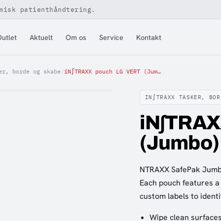
misk patienthåndtering.
utlet
Aktuelt
Om os
Service
Kontakt
er, borde og skabe
/
iN∫TRAXX pouch LG VERT (Jumbo) 2 per Box
IN∫TRAXX TASKER, BOR
iN∫TRAX
(Jumbo) 
NTRAXX SafePak Jumbo
Each pouch features a 
custom labels to identi
Wipe clean surface