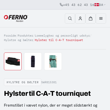
+45 43 62 43 16
DA
Jump to content
Forside
/
Produkter
/
Lommelygter og personligt udstyr
/
Hylstre og bælter
/
Hylster til C-A-T tourniquet
HYLSTRE OG BÆLTER
SWR815381
Hylster til C-A-T tourniquet
Fremstillet i vævet nylon, der er meget slidstærkt og