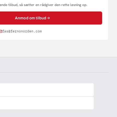
nde tilbud, så sætter en rådgiver den rette løsning op.
Anmod om tilbud
fas@fernonorden.com