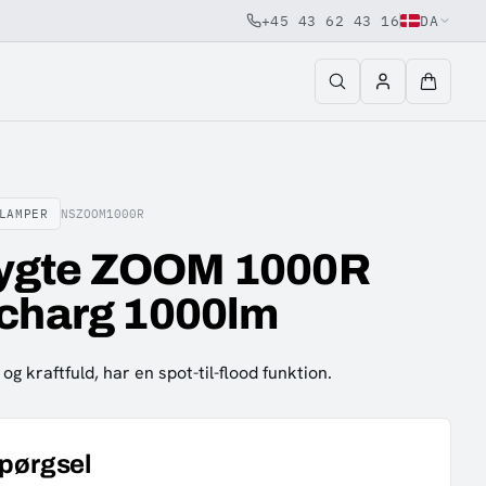
+45 43 62 43 16
DA
LAMPER
NSZOOM1000R
ygte ZOOM 1000R
-charg 1000lm
g kraftfuld, har en spot-til-flood funktion.
spørgsel