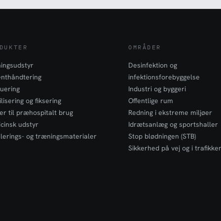
DUKTER
OMRÅDER
ingsudstyr
Desinfektion og
enthåndtering
infektionsforebyggelse
uering
Industri og byggeri
lisering og fiksering
Offentlige rum
er til præhospitalt brug
Redning i ekstreme miljøer
cinsk udstyr
Idrætsanlæg og sportshaller
lerings- og træningsmaterialer
Stop blødningen (STB)
Sikkerhed på vej og i trafikke