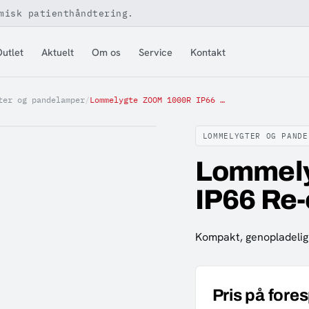
misk patienthåndtering.
utlet
Aktuelt
Om os
Service
Kontakt
ter og pandelamper
/
Lommelygte ZOOM 1000R IP66 Re-charg 1000lm
LOMMELYGTER OG PANDE
Lommel
IP66 Re
Kompakt, genopladelig o
Pris på fore