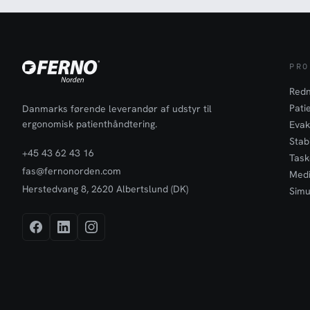
PRO
Redn
Pati
Danmarks førende leverandør af udstyr til
ergonomisk patienthåndtering.
Evak
Stabi
+45 43 62 43 16
Task
fas@fernonorden.com
Medi
Herstedvang 8, 2620 Albertslund (DK)
Simu