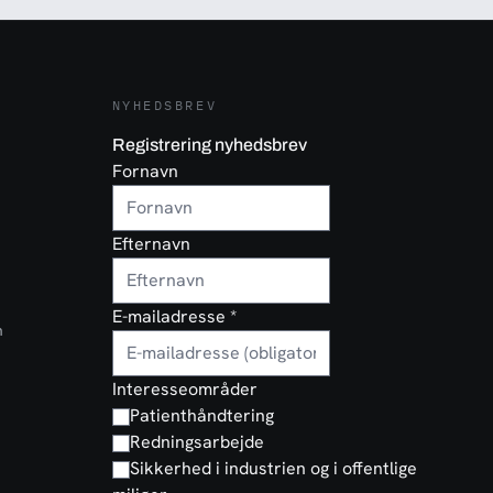
NYHEDSBREV
Registrering nyhedsbrev
Fornavn
Efternavn
E-mailadresse
*
n
Interesseområder
Patienthåndtering
Redningsarbejde
Sikkerhed i industrien og i offentlige