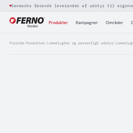
Danmarks førende leverandør af udstyr til ergono
Jump to content
Produkter
Kampagner
Områder
O
Forside
/
Produkter
/
Lommelygter og personligt udstyr
/
Lommelyg