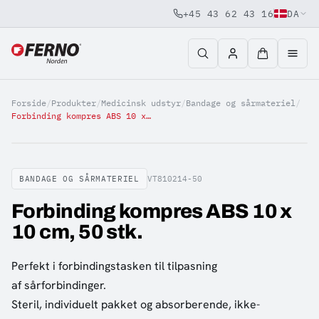
+45 43 62 43 16
DA
Jump to content
Forside
/
Produkter
/
Medicinsk udstyr
/
Bandage og sårmateriel
/
Forbinding kompres ABS 10 x 10 cm, 50 stk.
BANDAGE OG SÅRMATERIEL
VT810214-50
Forbinding kompres ABS 10 x
10 cm, 50 stk.
Perfekt i forbindingstasken til tilpasning
af sårforbindinger.
Steril, individuelt pakket og absorberende, ikke-