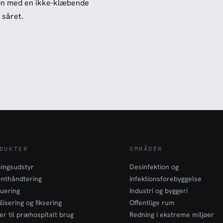
ion med en ikke-klæbende
 såret.
DUKTER
OMRÅDER
ingsudstyr
Desinfektion og
enthåndtering
infektionsforebyggelse
uering
Industri og byggeri
lisering og fiksering
Offentlige rum
er til præhospitalt brug
Redning i ekstreme miljøer