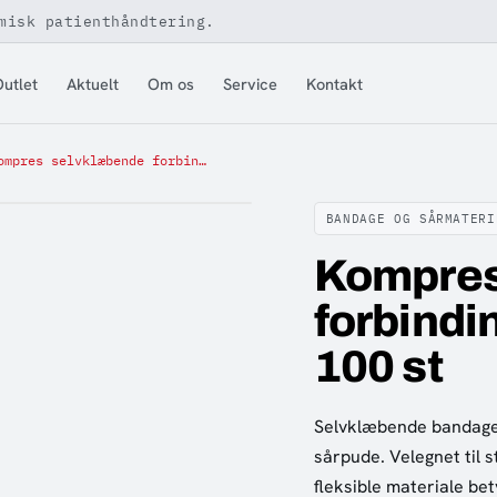
misk patienthåndtering.
utlet
Aktuelt
Om os
Service
Kontakt
Kompres selvklæbende forbinding, 6 x 7 cm (3 x 4 cm), 100 st
BANDAGE OG SÅRMATERI
Kompres
forbindin
100 st
Selvklæbende bandage
sårpude. Velegnet til s
fleksible materiale bet