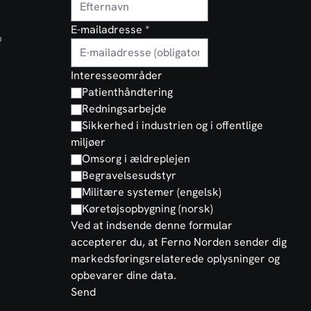
E-mailadresse
*
n
Interesseområder
Patienthåndtering
Redningsarbejde
Sikkerhed i industrien og i offentlige
miljøer
Omsorg i ældreplejen
Begravelsesudstyr
Militære systemer (engelsk)
Køretøjsopbygning (norsk)
Ved at indsende denne formular
accepterer du, at Ferno Norden sender dig
markedsføringsrelaterede oplysninger og
opbevarer dine data.
Send