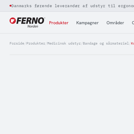
Danmarks førende leverandør af udstyr til ergono
Jump to content
Produkter
Kampagner
Områder
O
Forside
/
Produkter
/
Medicinsk udstyr
/
Bandage og sårmateriel
/