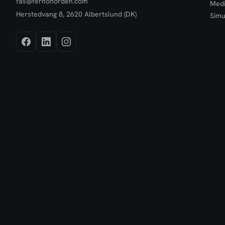
fas@fernonorden.com
Medi
Herstedvang 8, 2620 Albertslund (DK)
Simu