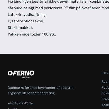
Forbindingen består af ikke-vævet materiale i kombinat
sårpude belagt med perforeret PE-film på overfladen mod
Latex-fri vedhæftning.
Lysabsorptionsevne.
Sterilt pakket.
Pakken indeholder 100 stk.
PRO
Redn
Pati
Danmarks førende leverandør af udstyr til
ergonomisk patienthåndtering.
Evak
Stabi
+45 43 62 43 16
Task