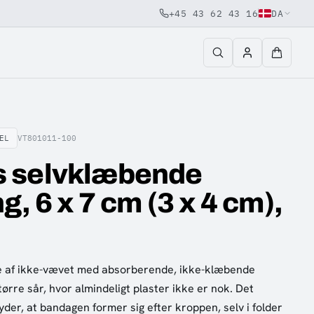
+45 43 62 43 16
DA
EL
VT801011-100
 selvklæbende
g, 6 x 7 cm (3 x 4 cm),
 af ikke-vævet med absorberende, ikke-klæbende
tørre sår, hvor almindeligt plaster ikke er nok. Det
yder, at bandagen former sig efter kroppen, selv i folder