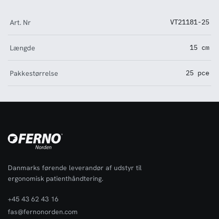
Art. Nr
VT21181-25
Længde
15 cm
Pakkestørrelse
25 pce
Danmarks førende leverandør af udstyr til
ergonomisk patienthåndtering.
+45 43 62 43 16
fas@fernonorden.com