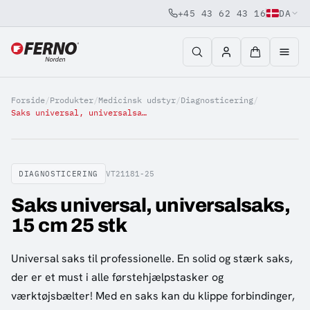
+45 43 62 43 16
DA
Jump to content
Forside
/
Produkter
/
Medicinsk udstyr
/
Diagnosticering
/
Saks universal, universalsaks, 15 cm 25 stk
DIAGNOSTICERING
VT21181-25
Saks universal, universalsaks,
15 cm 25 stk
Universal saks til professionelle. En solid og stærk saks,
der er et must i alle førstehjælpstasker og
værktøjsbælter! Med en saks kan du klippe forbindinger,