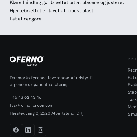
Klare håndtag gør brættet let at placere og justere.
Hjertebrættet er lavet af robust plast.
Let at rengøre.
PRO
Redn
Pati
Danmarks førende leverandør af udstyr til
ergonomisk patienthåndtering.
Evak
Stabi
+45 43 62 43 16
Task
fas@fernonorden.com
Medi
Herstedvang 8, 2620 Albertslund (DK)
Simu