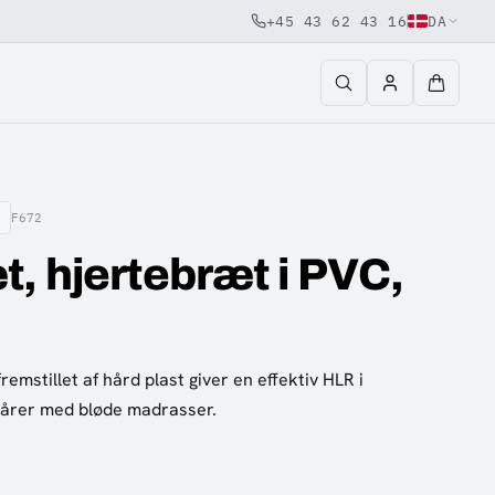
+45 43 62 43 16
DA
F672
, hjertebræt i PVC,
emstillet af hård plast giver en effektiv HLR i
bårer med bløde madrasser.