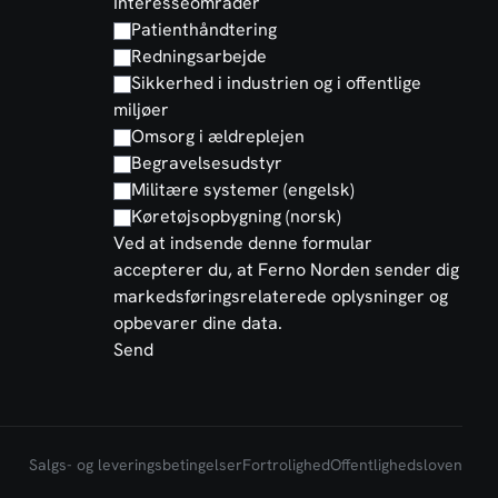
Interesseområder
Patienthåndtering
Redningsarbejde
Sikkerhed i industrien og i offentlige
miljøer
Omsorg i ældreplejen
Begravelsesudstyr
Militære systemer (engelsk)
Køretøjsopbygning (norsk)
Ved at indsende denne formular
accepterer du, at Ferno Norden sender dig
markedsføringsrelaterede oplysninger og
opbevarer dine data.
Send
Salgs- og leveringsbetingelser
Fortrolighed
Offentlighedsloven