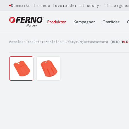
Danmarks førende leverandør af udstyr til ergono
Jump to content
Produkter
Kampagner
Områder
O
Forside
/
Produkter
/
Medicinsk udstyr
/
Hjertestartere (HLR)
/