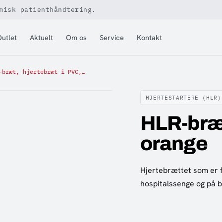
misk patienthåndtering.
utlet
Aktuelt
Om os
Service
Kontakt
HLR-bræt, hjertebræt i PVC, orange
HJERTESTARTERE (HLR)
HLR-bræt
orange
Hjertebrættet som er fr
hospitalssenge og på 