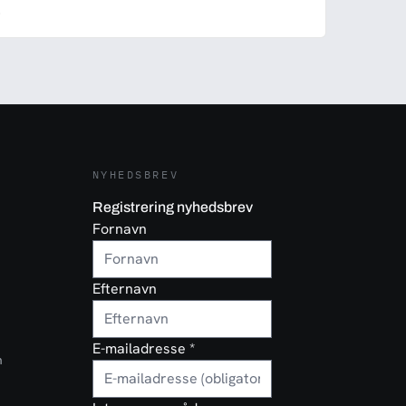
y
NYHEDSBREV
Registrering nyhedsbrev
Fornavn
Efternavn
E-mailadresse
*
n