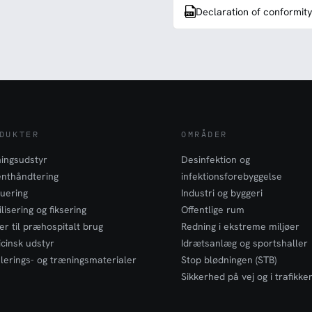
Declaration of conformit
DUKTER
OMRÅDER
ingsudstyr
Desinfektion og
enthåndtering
infektionsforebyggelse
uering
Industri og byggeri
lisering og fiksering
Offentlige rum
er til præhospitalt brug
Redning i ekstreme miljøer
cinsk udstyr
Idrætsanlæg og sportshaller
lerings- og træningsmaterialer
Stop blødningen (STB)
Sikkerhed på vej og i trafikke