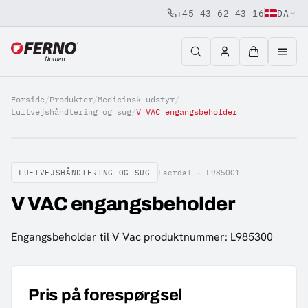
+45 43 62 43 16
DA
Jump to content
Forside
/
Produkter
/
Medicinsk udstyr
/
Luftvejshåndtering og sug
/
V VAC engangsbeholder
LUFTVEJSHÅNDTERING OG SUG
Laerdal ·
L985001
V VAC engangsbeholder
Engangsbeholder til V Vac produktnummer: L985300
Pris på forespørgsel