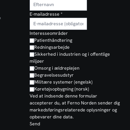
E-mailadresse
*
n
Interesseområder
Patienthåndtering
Redningsarbejde
Sikkerhed i industrien og i offentlige
miljøer
Omsorg i ældreplejen
Begravelsesudstyr
Militære systemer (engelsk)
Køretøjsopbygning (norsk)
Ved at indsende denne formular
accepterer du, at Ferno Norden sender dig
markedsføringsrelaterede oplysninger og
opbevarer dine data.
Send