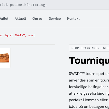
misk patienthåndtering.
utlet
Aktuelt
Om os
Service
Kontakt
urniquet SWAT-T, sort
STOP BLØDNINGEN (STB
Tourniqu
SWAT-T™ tourniquet er
anvendes som en tourn
forskellige betingelse
at sikre gazeforbindin
perfekt i lommen eller
både på emballagen 