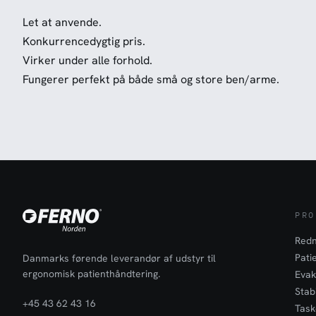
Let at anvende.
Konkurrencedygtig pris.
Virker under alle forhold.
Fungerer perfekt på både små og store ben/arme.
PRO
Redn
Pati
Danmarks førende leverandør af udstyr til
ergonomisk patienthåndtering.
Evak
Stabi
+45 43 62 43 16
Task