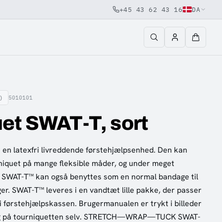
+45 43 62 43 16
DA
)
5010101
et SWAT-T, sort
 en latexfri livreddende førstehjælpsenhed. Den kan
iquet på mange fleksible måder, og under meget
r. SWAT-T™ kan også benyttes som en normal bandage til
ger. SWAT-T™ leveres i en vandtæt lille pakke, der passer
 i førstehjælpskassen. Brugermanualen er trykt i billeder
og på tourniquetten selv. STRETCH—WRAP—TUCK SWAT-