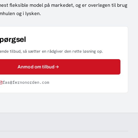
est fleksible model på markedet, og er overlegen til brug
rmhulen og i lysken.
spørgsel
nde tilbud, så sætter en rådgiver den rette løsning op.
Anmod om tilbud
fas@fernonorden.com