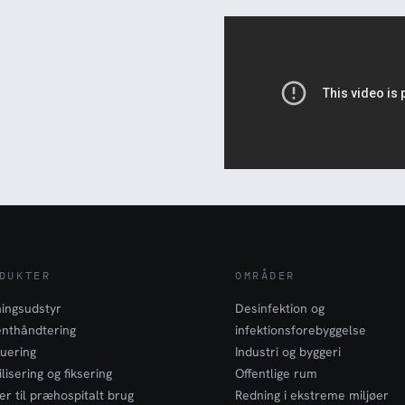
DUKTER
OMRÅDER
ingsudstyr
Desinfektion og
enthåndtering
infektionsforebyggelse
uering
Industri og byggeri
lisering og fiksering
Offentlige rum
er til præhospitalt brug
Redning i ekstreme miljøer