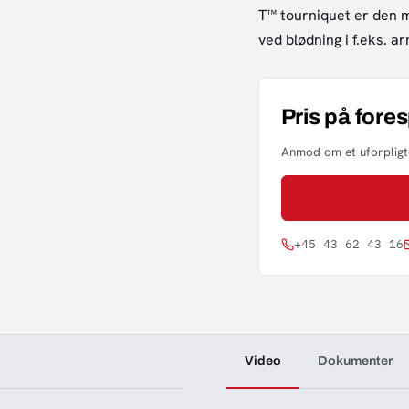
T™ tourniquet er den m
ved blødning i f.eks. a
Pris på fore
Anmod om et uforpligte
+45 43 62 43 16
Video
Dokumenter