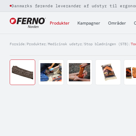
Danmarks førende leverandør af udstyr til ergono
Jump to content
Produkter
Kampagner
Områder
O
Forside
/
Produkter
/
Medicinsk udstyr
/
Stop blødningen (STB)
/
To