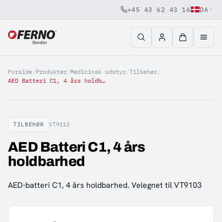
+45 43 62 43 16
DA
Jump to content
Forside
/
Produkter
/
Medicinsk udstyr
/
Tilbehør
/
AED Batteri C1, 4 års holdbarhed
TILBEHØR
VT9112
AED Batteri C1, 4 års
holdbarhed
AED-batteri C1, 4 års holdbarhed. Velegnet til VT9103