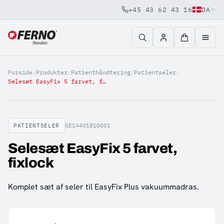
+45 43 62 43 16
DA
Jump to content
Forside
/
Produkter
/
Patienthåndtering
/
Patientseler
/
Selesæt EasyFix 5 farvet, fixlock
PATIENTSELER
GE14401810001
Selesæt EasyFix 5 farvet,
fixlock
Komplet sæt af seler til EasyFix Plus vakuummadras.