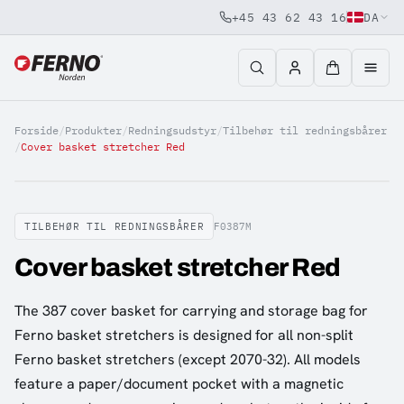
+45 43 62 43 16
DA
Jump to content
Forside
/
Produkter
/
Redningsudstyr
/
Tilbehør til redningsbårer
/
Cover basket stretcher Red
TILBEHØR TIL REDNINGSBÅRER
F0387M
Cover basket stretcher Red
The 387 cover basket for carrying and storage bag for
Ferno basket stretchers is designed for all non-split
Ferno basket stretchers (except 2070-32). All models
feature a paper/document pocket with a magnetic