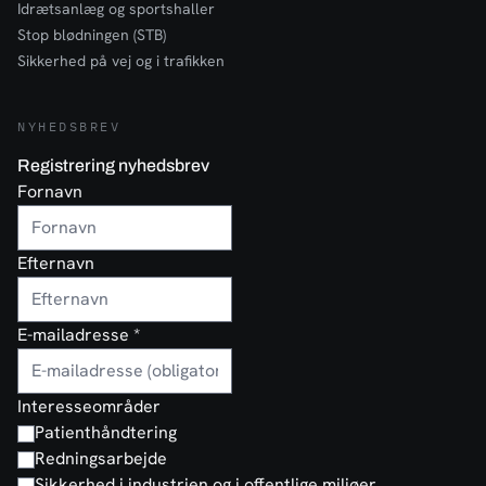
Idrætsanlæg og sportshaller
Stop blødningen (STB)
Sikkerhed på vej og i trafikken
NYHEDSBREV
Registrering nyhedsbrev
Fornavn
Efternavn
E-mailadresse
*
Interesseområder
Patienthåndtering
Redningsarbejde
Sikkerhed i industrien og i offentlige miljøer