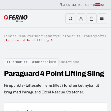
+45 43 62 43 16
DA
Jump to content
Forside
/
Produkter
/
Redningsudstyr
/
Tilbehør til redningsbårer
/
Paraguard 4 Point Lifting Sling
TILBEHØR TIL REDNINGSBÅRER
FGB010773001
Paraguard 4 Point Lifting Sling
Firepunkts- løftesele fremstillet i forstærket nylon til
brug med Paraguard Excel Rescue Stretcher.