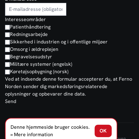
Interesseområder
Patienthåndtering
Redningsarbejde
Sikkerhed i industrien og i offentlige miljøer
Omsorg i ældreplejen
Begravelsesudstyr
Militære systemer (engelsk)
Køretøjsopbygning (norsk)
Ved at indsende denne formular accepterer du, at Ferno
Norden sender dig markedsføringsrelaterede
oplysninger og opbevarer dine data.
Send
Denne hjemmeside bruger cookies.
OK
FERNO NORDEN DENMARK A/S © 2026
» Mere information
Salgs- og leveringsbetingelser
Fortrolighed
Offentlighedsloven