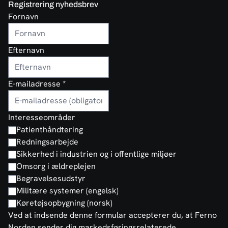
Registrering nyhedsbrev
Fornavn
Efternavn
E-mailadresse
*
Interesseområder
Patienthåndtering
Redningsarbejde
Sikkerhed i industrien og i offentlige miljøer
Omsorg i ældreplejen
Begravelsesudstyr
Militære systemer (engelsk)
Køretøjsopbygning (norsk)
Ved at indsende denne formular accepterer du, at Ferno
Norden sender dig markedsføringsrelaterede