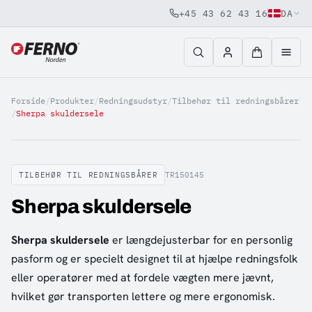
+45 43 62 43 16
DA
Jump to content
Forside
/
Produkter
/
Redningsudstyr
/
Tilbehør til redningsbårer
/
Sherpa skuldersele
TILBEHØR TIL REDNINGSBÅRER
TR150145
Sherpa skuldersele
Sherpa skuldersele
er længdejusterbar for en personlig
pasform og er specielt designet til at hjælpe redningsfolk
eller operatører med at fordele vægten mere jævnt,
hvilket gør transporten lettere og mere ergonomisk.