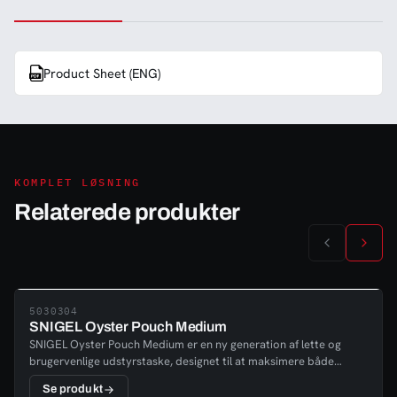
Product Sheet (ENG)
KOMPLET LØSNING
Relaterede produkter
5030304
SNIGEL Oyster Pouch Medium
SNIGEL Oyster Pouch Medium er en ny generation af lette og
brugervenlige udstyrstaske, designet til at maksimere både
funktionalitet og holdbarhed. Med sin gennemtænkte
Se produkt
konstruktion og smarte detaljer er denne alsidige taske perfekt til