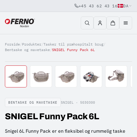
+45 43 62 43 16
DA
Jump to content
Forside
/
Produkter
/
Tasker til præhospitalt brug
/
Bentaske og mavetaske
/
SNIGEL Funny Pack 6L
BENTASKE OG MAVETASKE
SNIGEL ·
5030300
SNIGEL Funny Pack 6L
Snigel 6L Funny Pack er en fleksibel og rummelig taske