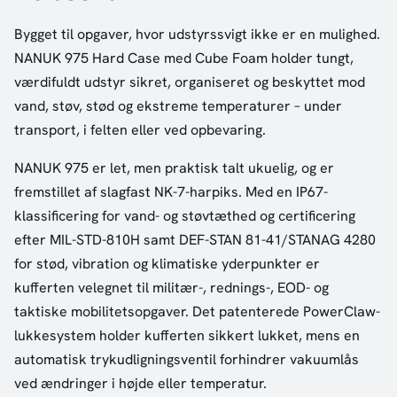
Bygget til opgaver, hvor udstyrssvigt ikke er en mulighed.
NANUK 975 Hard Case med Cube Foam holder tungt,
værdifuldt udstyr sikret, organiseret og beskyttet mod
vand, støv, stød og ekstreme temperaturer – under
transport, i felten eller ved opbevaring.
NANUK 975 er let, men praktisk talt ukuelig, og er
fremstillet af slagfast NK-7-harpiks. Med en IP67-
klassificering for vand- og støvtæthed og certificering
efter MIL-STD-810H samt DEF-STAN 81-41/STANAG 4280
for stød, vibration og klimatiske yderpunkter er
kufferten velegnet til militær-, rednings-, EOD- og
taktiske mobilitetsopgaver. Det patenterede PowerClaw-
lukkesystem holder kufferten sikkert lukket, mens en
automatisk trykudligningsventil forhindrer vakuumlås
ved ændringer i højde eller temperatur.