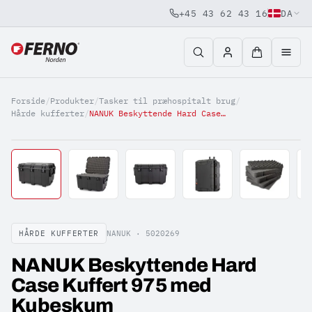
+45 43 62 43 16
DA
Jump to content
Forside
/
Produkter
/
Tasker til præhospitalt brug
/
Hårde kufferter
/
NANUK Beskyttende Hard Case Kuffert 975 med Kubeskum
HÅRDE KUFFERTER
NANUK ·
5020269
NANUK Beskyttende Hard
Case Kuffert 975 med
Kubeskum