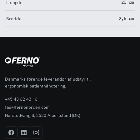
Længde
20 cm
Bredde
2,5 cm
Danmarks førende leverandør af udstyr til
ergonomisk patienthåndtering.
+45 43 62 43 16
fas@fernonorden.com
Herstedvang 8, 2620 Albertslund (DK)