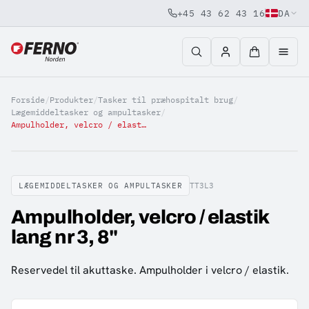
+45 43 62 43 16
DA
Jump to content
Forside
/
Produkter
/
Tasker til præhospitalt brug
/
Lægemiddeltasker og ampultasker
/
Ampulholder, velcro / elastik lang nr 3, 8"
LÆGEMIDDELTASKER OG AMPULTASKER
TT3L3
Ampulholder, velcro / elastik
lang nr 3, 8"
Reservedel til akuttaske. Ampulholder i velcro / elastik.