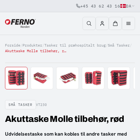
+45 43 62 43 16
DA
Jump to content
Forside
/
Produkter
/
Tasker til præhospitalt brug
/
Små Tasker
/
Akuttaske Molle tilbehør, rød
SMÅ TASKER
VT230
Akuttaske Molle tilbehør, rød
Udvidelsestaske som kan kobles til andre tasker med