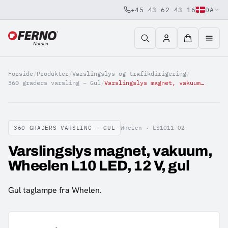
+45 43 62 43 16
DA
Jump to content
Forside
/
Produkter
/
Varslingslys og trafikdirigering
/
360 graders varsling – Gul
/
Varslingslys magnet, vakuum, Wheelen L10 LED, 12 V, gul
360 GRADERS VARSLING – GUL
Whelen ·
LS1011-02
Varslingslys magnet, vakuum,
Wheelen L10 LED, 12 V, gul
Gul taglampe fra Whelen.