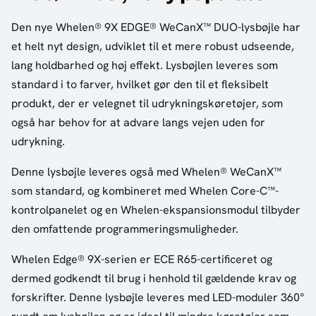
Den nye Whelen® 9X EDGE® WeCanX™ DUO-lysbøjle har
et helt nyt design, udviklet til et mere robust udseende,
lang holdbarhed og høj effekt. Lysbøjlen leveres som
standard i to farver, hvilket gør den til et fleksibelt
produkt, der er velegnet til udrykningskøretøjer, som
også har behov for at advare langs vejen uden for
udrykning.
Denne lysbøjle leveres også med Whelen® WeCanX™
som standard, og kombineret med Whelen Core-C™-
kontrolpanelet og en Whelen-ekspansionsmodul tilbyder
den omfattende programmeringsmuligheder.
Whelen Edge® 9X-serien er ECE R65-certificeret og
dermed godkendt til brug i henhold til gældende krav og
forskrifter. Denne lysbøjle leveres med LED-moduler 360°