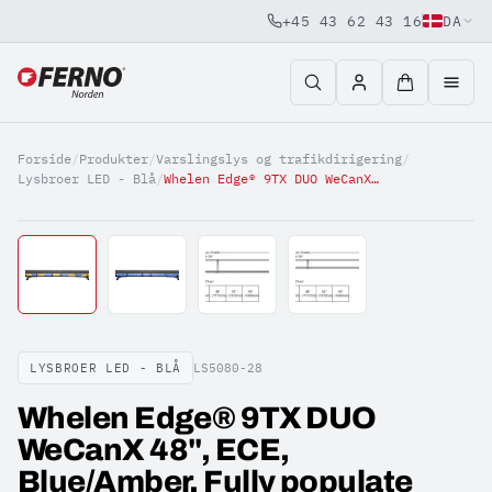
+45 43 62 43 16
DA
Jump to content
Forside
/
Produkter
/
Varslingslys og trafikdirigering
/
Lysbroer LED - Blå
/
Whelen Edge® 9TX DUO WeCanX 48'', ECE, Blue/Amber, Fully populate
LYSBROER LED - BLÅ
LS5080-28
Whelen Edge® 9TX DUO
WeCanX 48'', ECE,
Blue/Amber, Fully populate