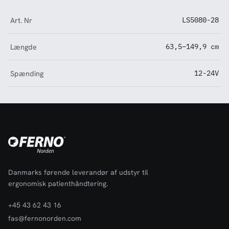
Art. Nr
LS5080-28
Længde
63,5–149,9 cm
Spænding
12-24V
Danmarks førende leverandør af udstyr til
ergonomisk patienthåndtering.
+45 43 62 43 16
fas@fernonorden.com