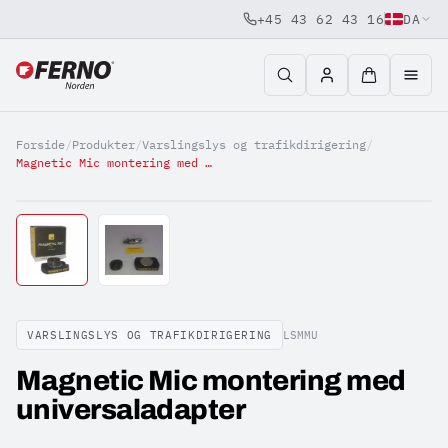
+45 43 62 43 16
DA
Jump to content
Forside
/
Produkter
/
Varslingslys og trafikdirigering
/
Magnetic Mic montering med universaladapter
VARSLINGSLYS OG TRAFIKDIRIGERING
LSMMU
Magnetic Mic montering med
universaladapter