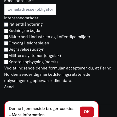
E-mailadresse
*
Interesseområder
Patienthåndtering
Redningsarbejde
Sikkerhed i industrien og i offentlige miljøer
Omsorg i ældreplejen
Begravelsesudstyr
Militære systemer (engelsk)
Køretøjsopbygning (norsk)
Ved at indsende denne formular accepterer du, at Ferno
Norden sender dig markedsføringsrelaterede
oplysninger og opbevarer dine data.
Send
Denne hjemmeside bruger cookies.
OK
FERNO NORDEN DENMARK A/S © 2026
» Mere information