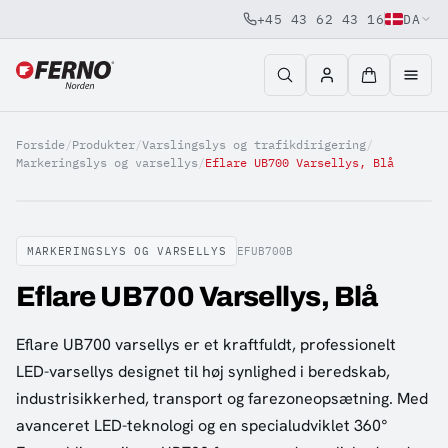
+45 43 62 43 16
DA
Jump to content
Forside
/
Produkter
/
Varslingslys og trafikdirigering
/
Markeringslys og varsellys
/
Eflare UB700 Varsellys, Blå
MARKERINGSLYS OG VARSELLYS
EFUB700B
Eflare UB700 Varsellys, Blå
Eflare UB700 varsellys er et kraftfuldt, professionelt
LED-varsellys designet til høj synlighed i beredskab,
industrisikkerhed, transport og farezoneopsætning. Med
avanceret LED-teknologi og en specialudviklet 360°