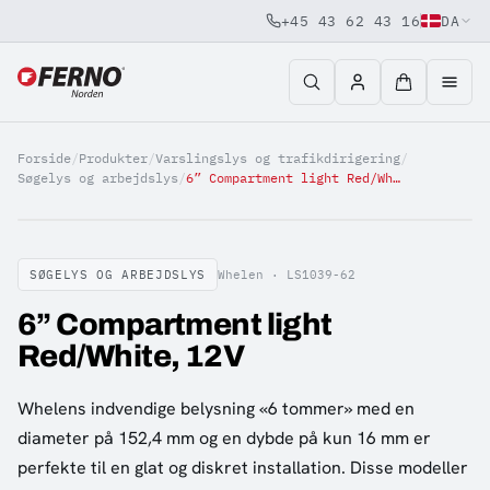
+45 43 62 43 16
DA
Jump to content
Forside
/
Produkter
/
Varslingslys og trafikdirigering
/
Søgelys og arbejdslys
/
6” Compartment light Red/White, 12V
SØGELYS OG ARBEJDSLYS
Whelen ·
LS1039-62
6” Compartment light
Red/White, 12V
Whelens indvendige belysning «6 tommer» med en
diameter på 152,4 mm og en dybde på kun 16 mm er
perfekte til en glat og diskret installation. Disse modeller