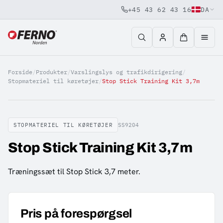
+45 43 62 43 16
DA
Jump to content
Forside
/
Produkter
/
Varslingslys og trafikdirigering
/
Stopmateriel til køretøjer
/
Stop Stick Training Kit 3,7m
STOPMATERIEL TIL KØRETØJER
SS9204
Stop Stick Training Kit 3,7m
Træningssæt til Stop Stick 3,7 meter.
Pris på forespørgsel