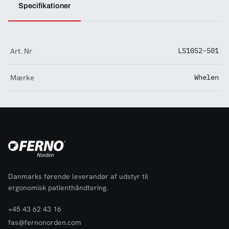
Specifikationer
Art. Nr
LS1052-501
Mærke
Whelen
Danmarks førende leverandør af udstyr til
ergonomisk patienthåndtering.
+45 43 62 43 16
fas@fernonorden.com