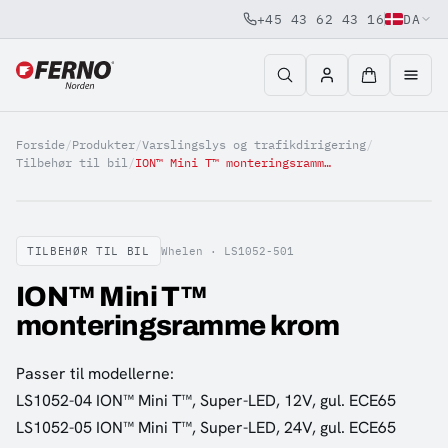
+45 43 62 43 16
DA
Jump to content
Forside
/
Produkter
/
Varslingslys og trafikdirigering
/
Tilbehør til bil
/
ION™ Mini T™ monteringsramme krom
TILBEHØR TIL BIL
Whelen ·
LS1052-501
ION™ Mini T™
monteringsramme krom
Passer til modellerne:
LS1052-04 ION™ Mini T™, Super-LED, 12V, gul. ECE65
LS1052-05 ION™ Mini T™, Super-LED, 24V, gul. ECE65