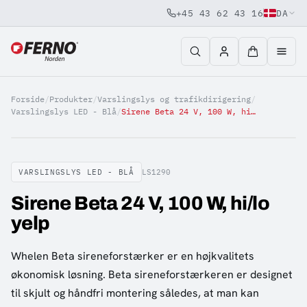
+45 43 62 43 16
DA
Jump to content
Forside
/
Produkter
/
Varslingslys og trafikdirigering
/
Varslingslys LED - Blå
/
Sirene Beta 24 V, 100 W, hi/lo yelp
VARSLINGSLYS LED - BLÅ
LS1290
Sirene Beta 24 V, 100 W, hi/lo
yelp
Whelen Beta sireneforstærker er en højkvalitets
økonomisk løsning. Beta sireneforstærkeren er designet
til skjult og håndfri montering således, at man kan