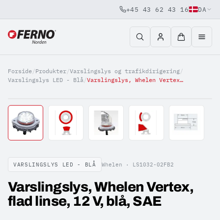
+45 43 62 43 16
DA
Jump to content
Forside
/
Produkter
/
Varslingslys og trafikdirigering
/
Varslingslys LED - Blå
/
Varslingslys, Whelen Vertex, flad linse, 12 V, blå, SAE
VARSLINGSLYS LED - BLÅ
Whelen ·
LS1032-02FB2
Varslingslys, Whelen Vertex,
flad linse, 12 V, blå, SAE