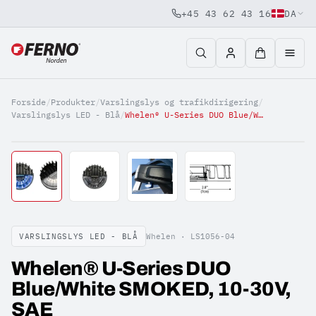
+45 43 62 43 16
DA
Jump to content
Forside
/
Produkter
/
Varslingslys og trafikdirigering
/
Varslingslys LED - Blå
/
Whelen® U-Series DUO Blue/White SMOKED, 10-30V, SAE
VARSLINGSLYS LED - BLÅ
Whelen ·
LS1056-04
Whelen® U-Series DUO
Blue/White SMOKED, 10-30V,
SAE