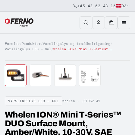
+45 43 62 43 16
DA
Jump to content
Forside
/
Produkter
/
Varslingslys og trafikdirigering
/
Varslingslys LED – Gul
/
Whelen ION® Mini T-Series™ DUO Surface Mount, Amber/White, 10-30V, SAE
VARSLINGSLYS LED – GUL
Whelen ·
LS1052-41
Whelen ION® Mini T-Series™
DUO Surface Mount,
Amber/White, 10-30V, SAE