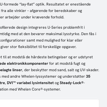
U-formede “lay-flat” optik. Resultatet er enestående
 fra alle vinkler – afgørende for beredskaber og
 der arbejder under krævende forhold.
ofilerede design integreres U-Series problemfrit i
tidig med at den bevarer maksimal lysstyrke. Den fås i
onfigurationer samt med mulighed for klar eller
giver stor fleksibilitet til forskellige opgaver.
t til at modstå de hårdeste betingelser og er udstyret
ede elektronikkomponenter
for at modstå fugt og
elagte linser
, der beskytter mod sand, salt og UV-skader.
s med andre Whelen-lyssystemer og understøtter
35
tre
,
DVI™ variabel lysintensitet
og
Steady-Lock®
-
egration med Whelen Core®-systemer.