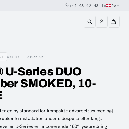
+45 43 62 43 16
DA
UL
Whelen ·
LS1056-06
 U-Series DUO
ber SMOKED, 10-
E
er en ny standard for kompakte advarselslys med høj
roblemfri installation under sidespejle eller langs
 leverer U-Series en imponerende 180° lysspredning