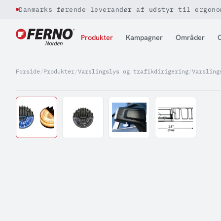
Danmarks førende leverandør af udstyr til ergono
Jump to content
Produkter
Kampagner
Områder
O
Forside
/
Produkter
/
Varslingslys og trafikdirigering
/
Varsling