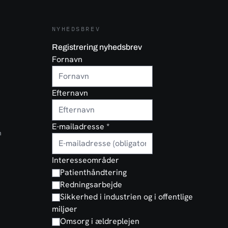
NYHEDSBREV
Registrering nyhedsbrev
Fornavn
Efternavn
E-mailadresse
*
n
Interesseområder
Patienthåndtering
Redningsarbejde
Sikkerhed i industrien og i offentlige
miljøer
Omsorg i ældreplejen