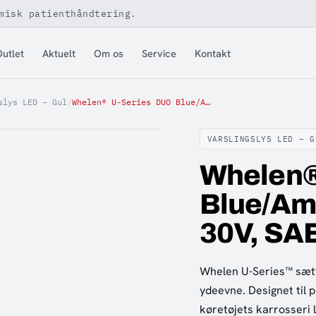
misk patienthåndtering.
utlet
Aktuelt
Om os
Service
Kontakt
slys LED – Gul
/
Whelen® U-Series DUO Blue/Amber SMOKED, 10-30V, SAE
VARSLINGSLYS LED – G
Whelen®
Blue/Am
30V, SA
Whelen U-Series™ sætt
ydeevne. Designet til p
køretøjets karrosseri