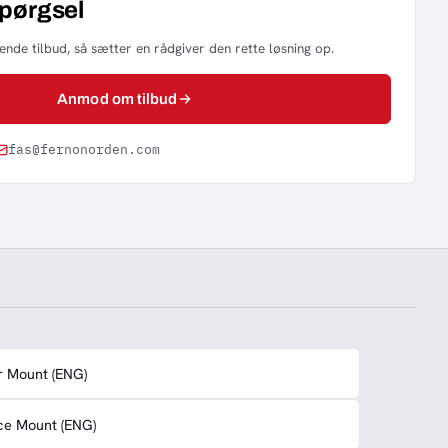
spørgsel
nde tilbud, så sætter en rådgiver den rette løsning op.
Anmod om tilbud
fas@fernonorden.com
or Mount (ENG)
ace Mount (ENG)