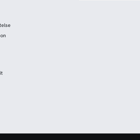
telse
ion
it