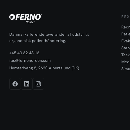
PRO
Redn
Pati
Danmarks førende leverandør af udstyr til
ergonomisk patienthåndtering.
Evak
Stabi
+45 43 62 43 16
Task
fas@fernonorden.com
Medi
Herstedvang 8, 2620 Albertslund (DK)
Simu