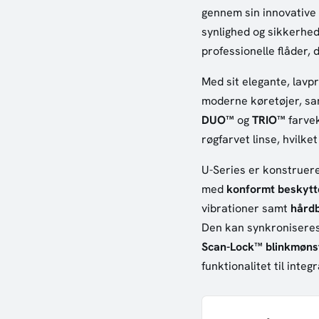
gennem sin innovative 
synlighed og sikkerhed
professionelle flåder,
Med sit elegante, lavpr
moderne køretøjer, sam
DUO™
og
TRIO™
farvek
røgfarvet linse, hvilket 
U-Series er konstruere
med
konformt beskytt
vibrationer samt
hårdb
Den kan synkronisere
Scan-Lock™ blinkmøns
funktionalitet til int