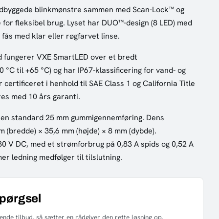
indbyggede blinkmønstre sammen med Scan-Lock™ og
 for fleksibel brug. Lyset har DUO™-design (8 LED) med
fås med klar eller røgfarvet linse.
ed fungerer VXE SmartLED over et bredt
C til +65 °C) og har IP67-klassificering for vand- og
certificeret i henhold til SAE Class 1 og California Title
es med 10 års garanti.
 en standard 25 mm gummigennemføring. Dens
 (bredde) × 35,6 mm (højde) × 8 mm (dybde).
0 V DC, med et strømforbrug på 0,83 A spids og 0,52 A
 ledning medfølger til tilslutning.
spørgsel
nde tilbud, så sætter en rådgiver den rette løsning op.