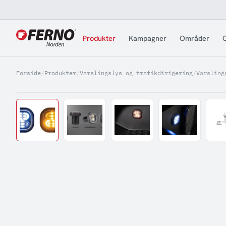
Jump to content
Produkter
Kampagner
Områder
O
Forside
/
Produkter
/
Varslingslys og trafikdirigering
/
Varsling