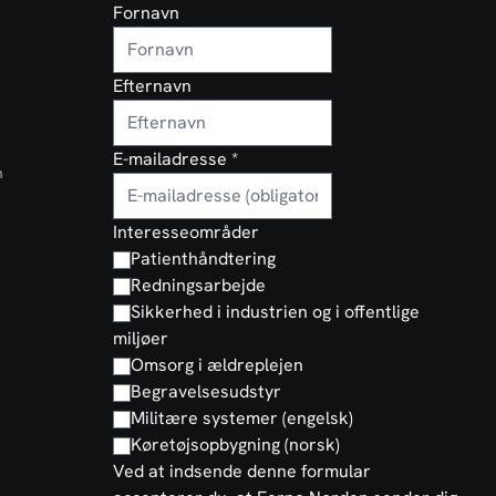
Fornavn
Efternavn
E-mailadresse
*
n
Interesseområder
Patienthåndtering
Redningsarbejde
Sikkerhed i industrien og i offentlige
miljøer
Omsorg i ældreplejen
Begravelsesudstyr
Militære systemer (engelsk)
Køretøjsopbygning (norsk)
Ved at indsende denne formular