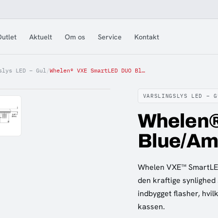
utlet
Aktuelt
Om os
Service
Kontakt
slys LED – Gul
/
Whelen® VXE SmartLED DUO Blue/Amber, 10-30V, SAE
VARSLINGSLYS LED – G
Whelen
Blue/Am
Whelen VXE™ SmartLED 
den kraftige synlighed
indbygget flasher, hvil
kassen.