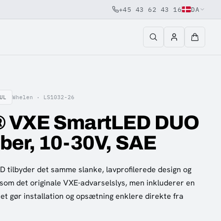
+45 43 62 43 16
DA
UL
Whelen ·
LS1032-26
® VXE SmartLED DUO
ber, 10-30V, SAE
tilbyder det samme slanke, lavprofilerede design og
 som det originale VXE-advarselslys, men inkluderer en
ket gør installation og opsætning enklere direkte fra