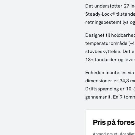
Det understøtter 27 
Steady-Lock® tilstande
retningsbestemt lys og 
Designet til holdbarh
temperaturområde (–40 °
støvbeskyttelse. Det er 
13-standarder og lever
Enheden monteres via
dimensioner er 34,3 mm
Driftsspænding er 10–3
gennemsnit. En 9-tommer
Pris på fore
Anmod om et uforpligte