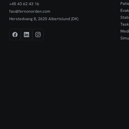
Pati
+45 43 62 43 16
Evak
fas@fernonorden.com
Stabi
Herstedvang 8, 2620 Albertslund (DK)
Task
Medi
Simu