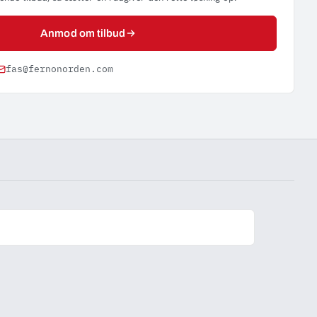
Anmod om tilbud
fas@fernonorden.com