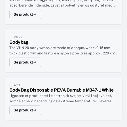
absorberende inderside. Lavet af polyethylen og udstyret med
stærke håndtag med en lasteevne på 180 kg. Miljøtilpasset,
Se produkt
hvilket betyder, at ligposen kan begraves i sin helhed og også
bruges til forbrænding, fordi plasten omdannes til vanddamp.
Holdbarheden ved opbevaring er flere år, så længe ligposen ikke
udsættes for direkte sollys.
F0VHN20
Body bag
The VHN 20 body wraps are made of opaque, white, 0.15 mm
thick plastic film and feature a nylon zipper.Size approx.: 220 x 90
cm
Se produkt
F3471
Body Bag Disposable PEVA Burnable M347-1 White
Ligposen er produceret i elektronisk svejset vinyl i høj kvalitet,
som tåler hård behandling og ekstreme temperaturer. Leveres
med en U formet lynlås i høj kvalitet.
Se produkt