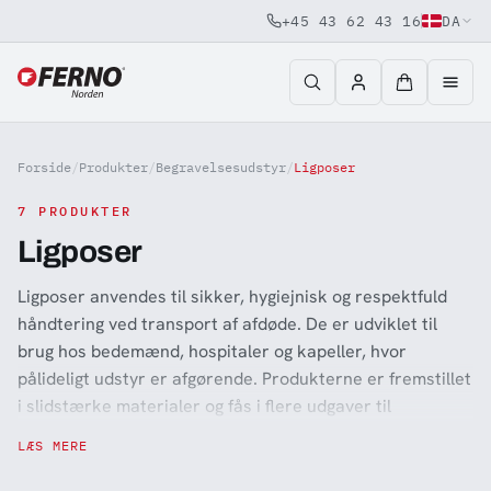
+45 43 62 43 16
DA
Jump to content
Forside
/
Produkter
/
Begravelsesudstyr
/
Ligposer
7 PRODUKTER
Ligposer
Ligposer anvendes til sikker, hygiejnisk og respektfuld
håndtering ved transport af afdøde. De er udviklet til
brug hos bedemænd, hospitaler og kapeller, hvor
pålideligt udstyr er afgørende. Produkterne er fremstillet
i slidstærke materialer og fås i flere udgaver til
forskellige transport- og håndteringsbehov.
LÆS MERE