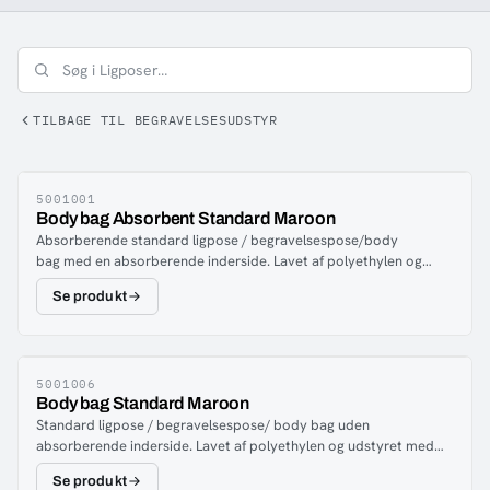
TILBAGE TIL BEGRAVELSESUDSTYR
5001001
Body bag Absorbent Standard Maroon
Absorberende standard ligpose / begravelsespose/body
bag med en absorberende inderside. Lavet af polyethylen og
udstyret med stærke håndtag med en lasteevne på 180 kg.
Se produkt
Miljøtilpasset, hvilket betyder, at ligposen kan begraves i sin
helhed og også bruges til forbrænding, fordi plasten omdannes til
vanddamp. Holdbarheden for ligposen ved opbevaring er flere år,
så længe den ikke udsættes for direkte sollys.
5001006
Body bag Standard Maroon
Standard ligpose / begravelsespose/ body bag uden
absorberende inderside. Lavet af polyethylen og udstyret med
stærke håndtag med en lasteevne på 180 kg. Miljøtilpasset,
Se produkt
hvilket betyder, at ligposen kan begraves i sin helhed og også